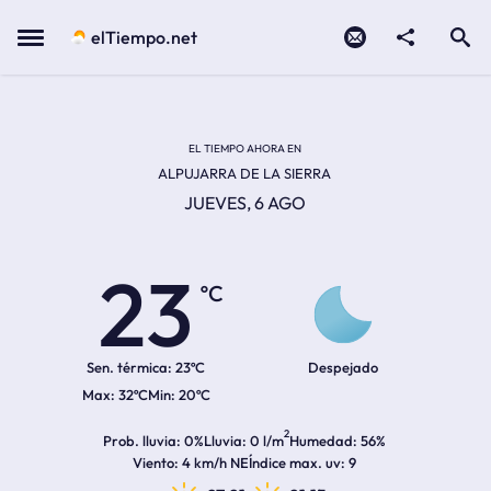
Contacto
compartir
Open search
Menu
elTiempo.net
Temperatura actual:
Temperatura máxima:
Temperatura mínima:
Hora de amanecer
Hora de anochecer
EL TIEMPO AHORA EN
ALPUJARRA DE LA SIERRA
JUEVES, 6 AGO
23
ºC
Sen. térmica:
23ºC
Despejado
32ºC
20ºC
2
Prob. lluvia
0%
Lluvia
0 l/m
Humedad
56%
Viento
4 km/h NE
Índice max. uv
9