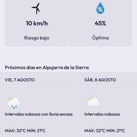
10 km/h
45%
Riesgo bajo
Óptima
Próximos dias en Alpujarra de la Sierra
TEMPERATURA MÁXIMA
TEMPERATURA MÍNIMA
TEMPERATURA MÁXIMA
TEMPERATURA MÍNIMA
VIE, 7 AGOSTO
SÁB, 8 AGOSTO
Intervalos nubosos con lluvia escasa
Intervalos nubosos
32ºC
21ºC
32ºC
21ºC