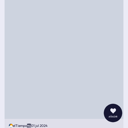
añadir
elTiempo
01 jul 2024