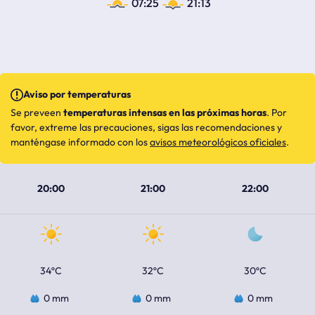
07:25
21:13
Aviso por temperaturas
Se preveen
temperaturas intensas en las próximas horas
. Por
favor, extreme las precauciones, sigas las recomendaciones y
manténgase informado con los
avisos meteorológicos oficiales
.
20:00
21:00
22:00
34ºC
32ºC
30ºC
0 mm
0 mm
0 mm