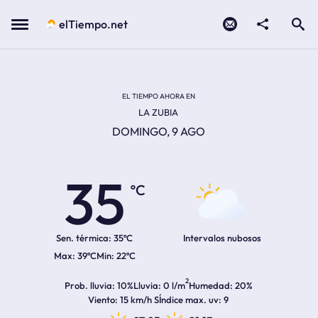
Contacto
compartir
Open search
Menu
elTiempo.net
Temperatura actual:
Temperatura máxima:
Temperatura mínima:
Hora de amanecer
Hora de anochecer
EL TIEMPO AHORA EN
LA ZUBIA
DOMINGO, 9 AGO
35
ºC
Sen. térmica:
35ºC
Intervalos nubosos
39ºC
22ºC
2
Prob. lluvia
10%
Lluvia
0 l/m
Humedad
20%
Viento
15 km/h S
Índice max. uv
9