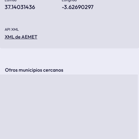
37.14031436
-3.62690297
API XML
XML de AEMET
Otros municipios cercanos