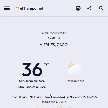
Contacto
compartir
Open search
Menu
elTiempo.net
Temperatura actual:
Temperatura máxima:
Temperatura mínima:
Hora de amanecer
Hora de anochecer
EL TIEMPO AHORA EN
ARMILLA
VIERNES, 7 AGO
36
ºC
Sen. térmica:
36ºC
Poco nuboso
38ºC
23ºC
2
Prob. lluvia
5%
Lluvia
0 l/m
Humedad
26%
Viento
27 km/h S
Índice max. uv
9