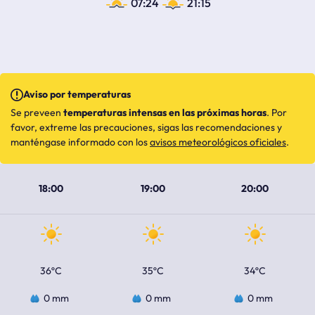
07:24
21:15
Aviso por temperaturas
Se preveen
temperaturas intensas en las próximas horas
. Por
favor, extreme las precauciones, sigas las recomendaciones y
manténgase informado con los
avisos meteorológicos oficiales
.
18:00
19:00
20:00
36ºC
35ºC
34ºC
0 mm
0 mm
0 mm