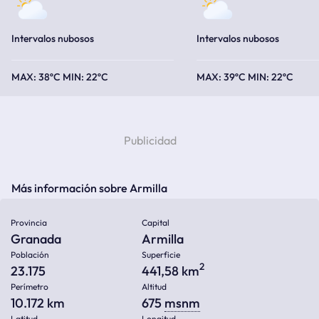
Intervalos nubosos
Intervalos nubosos
38ºC
22ºC
39ºC
22ºC
Más información sobre Armilla
Provincia
Capital
Granada
Armilla
Población
Superficie
2
23.175
441,58 km
Perímetro
Altitud
10.172 km
675
msnm
Latitud
Longitud