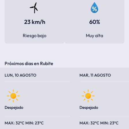
23 km/h
60%
Riesgo bajo
Muy alta
Próximos dias en Rubite
TEMPERATURA MÁXIMA
TEMPERATURA MÍNIMA
TEMPERATURA MÁXIMA
TEMPERATURA MÍNIMA
LUN, 10 AGOSTO
MAR, 11 AGOSTO
Despejado
Despejado
32ºC
23ºC
32ºC
23ºC