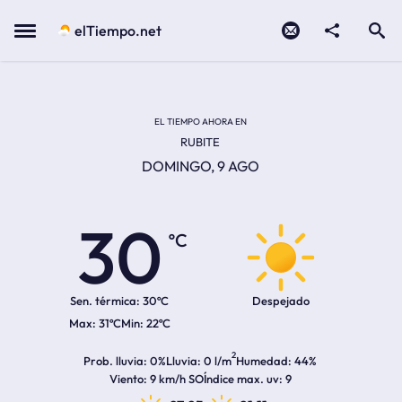
Contacto
compartir
Open search
Menu
elTiempo.net
Temperatura actual:
Temperatura máxima:
Temperatura mínima:
Hora de amanecer
Hora de anochecer
EL TIEMPO AHORA EN
RUBITE
DOMINGO, 9 AGO
30
ºC
Sen. térmica:
30ºC
Despejado
31ºC
22ºC
2
Prob. lluvia
0%
Lluvia
0 l/m
Humedad
44%
Viento
9 km/h SO
Índice max. uv
9