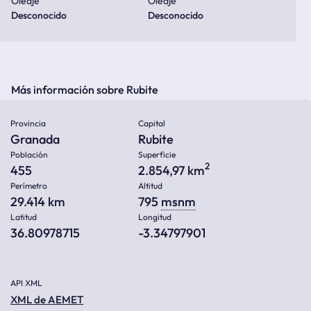
Oleaje
Oleaje
Desconocido
Desconocido
Más información sobre Rubite
Provincia
Capital
Granada
Rubite
Población
Superficie
2
455
2.854,97 km
Perímetro
Altitud
29.414 km
795
msnm
Latitud
Longitud
36.80978715
-3.34797901
API XML
XML de AEMET