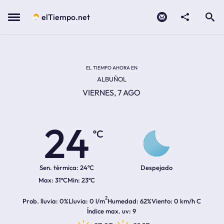
Contacto
compartir
Open search
Menu
elTiempo.net
Temperatura actual:
Temperatura máxima:
Temperatura mínima:
Hora de amanecer
Hora de anochecer
EL TIEMPO AHORA EN
ALBUÑOL
VIERNES, 7 AGO
24
ºC
Sen. térmica:
24ºC
Despejado
31ºC
23ºC
2
Prob. lluvia
0%
Lluvia
0 l/m
Humedad
62%
Viento
0 km/h C
Índice max. uv
9