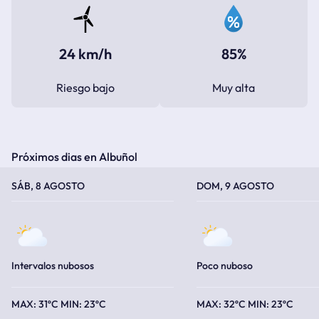
24 km/h
85%
Riesgo bajo
Muy alta
Próximos dias en Albuñol
TEMPERATURA MÁXIMA
TEMPERATURA MÍNIMA
TEMPERATURA MÁXIMA
TEMPERATURA MÍNIMA
SÁB, 8 AGOSTO
DOM, 9 AGOSTO
Intervalos nubosos
Poco nuboso
31ºC
23ºC
32ºC
23ºC