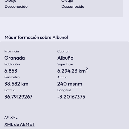
Oleaje
Oleaje
Desconocido
Desconocido
Más información sobre Albuñol
Provincia
Capital
Granada
Albuñol
Población
Superficie
2
6.853
6.294,23 km
Perímetro
Altitud
38.582 km
240
msnm
Latitud
Longitud
36.79129267
-3.20167375
API XML
XML de AEMET