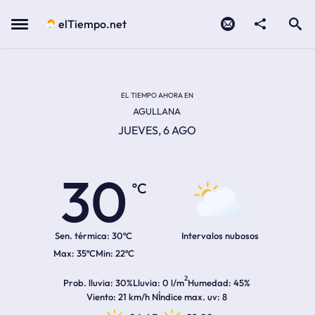
Contacto
compartir
Open search
Menu
elTiempo.net
Temperatura actual:
Temperatura máxima:
Temperatura mínima:
Hora de amanecer
Hora de anochecer
EL TIEMPO AHORA EN
AGULLANA
JUEVES, 6 AGO
30
ºC
Sen. térmica:
30ºC
Intervalos nubosos
35ºC
22ºC
2
Prob. lluvia
30%
Lluvia
0 l/m
Humedad
45%
Viento
21 km/h N
Índice max. uv
8