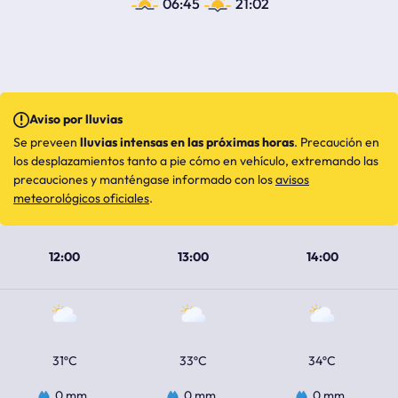
06:45
21:02
Aviso por lluvias
Se preveen
lluvias intensas en las próximas horas
. Precaución en
los desplazamientos tanto a pie cómo en vehículo, extremando las
precauciones y manténgase informado con los
avisos
meteorológicos oficiales
.
12:00
13:00
14:00
31ºC
33ºC
34ºC
0 mm
0 mm
0 mm