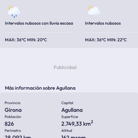
Intervalos nubosos con lluvia escasa
Intervalos nubosos
36ºC
20ºC
36ºC
22ºC
Más información sobre Agullana
Provincia
Capital
Girona
Agullana
Población
Superficie
2
826
2.749,33 km
Perímetro
Altitud
28.092 km
162
msnm