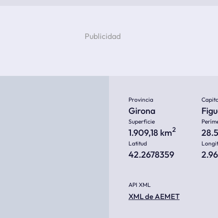
Provincia
Capita
Girona
Fig
Superficie
Perím
2
1.909,18 km
28.
Latitud
Longi
42.2678359
2.9
API XML
XML de AEMET