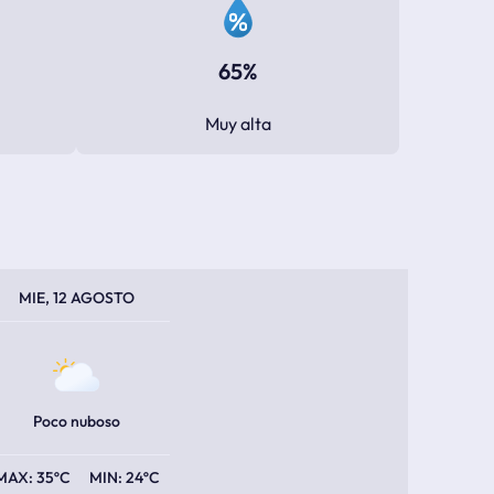
65%
Muy alta
PERATURA MÁXIMA
PERATURA MÍNIMA
MIE, 12 AGOSTO
Poco nuboso
35ºC
24ºC