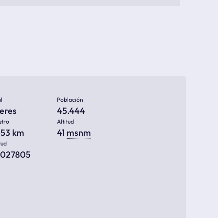
l
Población
ueres
45.444
etro
Altitud
553 km
41
msnm
tud
6027805