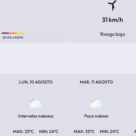
31 km/h
Riesgo bajo
0
20:00
a
02:00
TEMPERATURA MÁXIMA
TEMPERATURA MÍNIMA
TEMPERATURA MÁXIMA
TEMPERATURA MÍNIMA
TEM
TEM
LUN, 10 AGOSTO
MAR, 11 AGOSTO
Intervalos nubosos
Poco nuboso
33ºC
24ºC
35ºC
24ºC