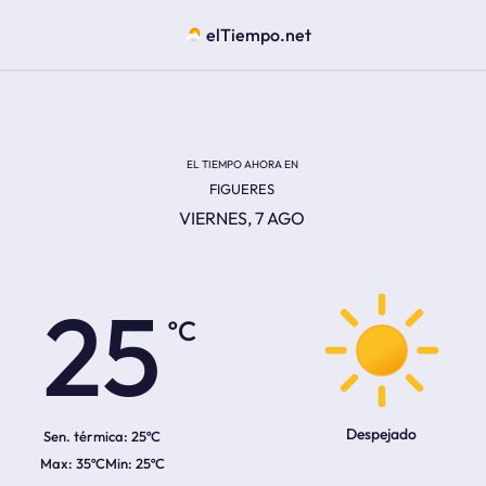
elTiempo.net
EL TIEMPO AHORA EN
FIGUERES
VIERNES, 7 AGO
ºC
25
Despejado
Sen. térmica:
25ºC
35ºC
25ºC