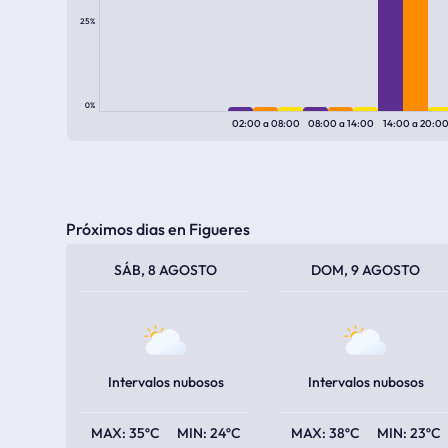
25%
0%
02:00
a
08:00
08:00
a
14:00
14:00
a
20:0
Próximos dias en Figueres
TEMPERATURA MÁXIMA
TEMPERATURA MÍNIMA
TEMPERATURA MÁXIMA
TEMPERATURA MÍNIMA
SÁB, 8 AGOSTO
DOM, 9 AGOSTO
Intervalos nubosos
Intervalos nubosos
35ºC
24ºC
38ºC
23ºC