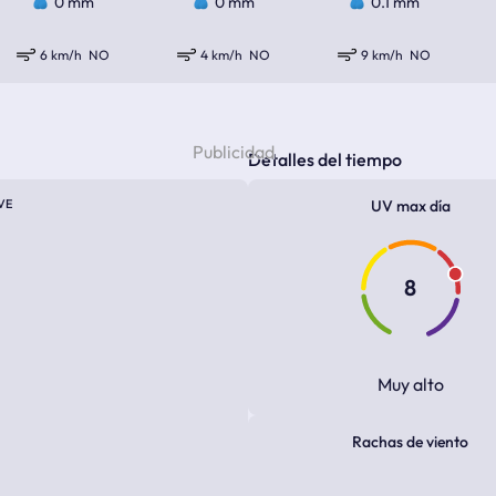
0 mm
0 mm
0.1 mm
6 km/h
NO
4 km/h
NO
9 km/h
NO
Detalles del tiempo
VE
UV max día
8
Muy alto
Rachas de viento