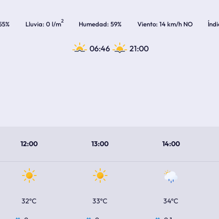
2
55%
Lluvia
0 l/m
Humedad
59%
Viento
14 km/h NO
Índ
06:46
21:00
12:00
13:00
14:00
32ºC
33ºC
34ºC