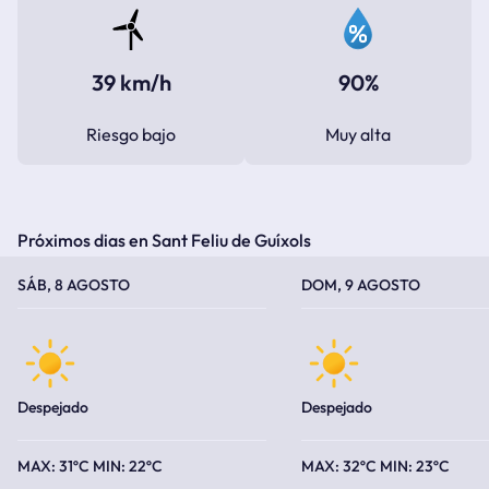
39 km/h
90%
Riesgo bajo
Muy alta
Próximos dias en Sant Feliu de Guíxols
TEMPERATURA MÁXIMA
TEMPERATURA MÍNIMA
TEMPERATURA MÁXIMA
TEMPERATURA MÍNIMA
SÁB, 8 AGOSTO
DOM, 9 AGOSTO
Despejado
Despejado
31ºC
22ºC
32ºC
23ºC