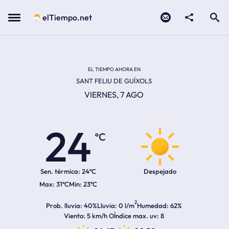
Contacto
compartir
Open search
Menu
elTiempo.net
Temperatura actual:
Temperatura máxima:
Temperatura mínima:
Hora de amanecer
Hora de anochecer
EL TIEMPO AHORA EN
SANT FELIU DE GUÍXOLS
VIERNES, 7 AGO
24
ºC
Sen. térmica:
24ºC
Despejado
31ºC
23ºC
2
Prob. lluvia
40%
Lluvia
0 l/m
Humedad
62%
Viento
5 km/h O
Índice max. uv
8