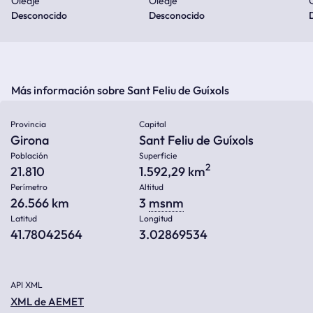
Oleaje
Oleaje
Desconocido
Desconocido
Más información sobre Sant Feliu de Guíxols
Provincia
Capital
Girona
Sant Feliu de Guíxols
Población
Superficie
2
21.810
1.592,29 km
Perímetro
Altitud
26.566 km
3
msnm
Latitud
Longitud
41.78042564
3.02869534
API XML
XML de AEMET