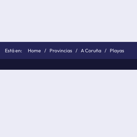
Home
Provincias
A Coruña
Playas
©
elTiempo.net
2026
Política de cookies
Políticas de privacidad
Aviso legal
API de elTiempo.net