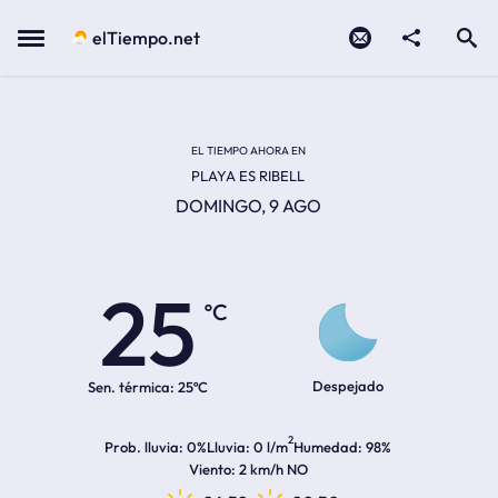
Contacto
compartir
Open search
Menu
elTiempo.net
EL TIEMPO EN LA
Temperatura actual:
Hora de amanecer
Hora de anochecer
EL TIEMPO AHORA EN
PLAYA ES RIBELL
DOMINGO, 9 AGO
25
ºC
Despejado
Sen. térmica:
25ºC
2
Prob. lluvia
0%
Lluvia
0 l/m
Humedad
98%
Viento
2 km/h NO