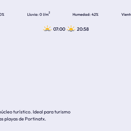
2
0%
Lluvia
0 l/m
Humedad
42%
Vient
07:00
20:58
úcleo turístico. Ideal para turismo
as playas de Portinatx.