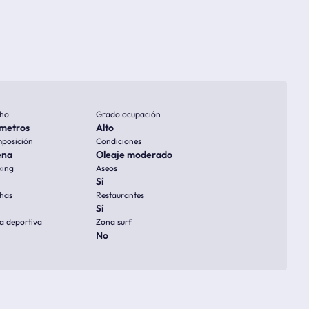
ho
Grado ocupación
metros
Alto
posición
Condiciones
ena
Oleaje moderado
king
Aseos
Sí
has
Restaurantes
Sí
a deportiva
Zona surf
No