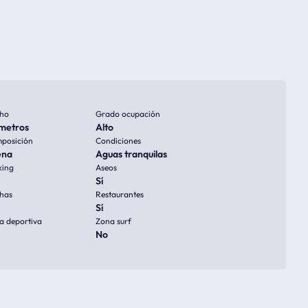
ho
Grado ocupación
metros
Alto
posición
Condiciones
ena
Aguas tranquilas
king
Aseos
Sí
has
Restaurantes
Sí
a deportiva
Zona surf
No