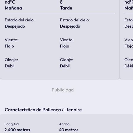
ndºC
8
ndº
Mañana
Tarde
Ma
Estado del cielo:
Estado del cielo:
Esta
despejado
despejado
de
Viento:
Viento:
Vien
flojo
flojo
floj
Oleaje:
Oleaje:
Olea
débil
débil
débi
Característica de Pollença / Llenaire
Longitud
Ancho
2.400 metros
40 metros