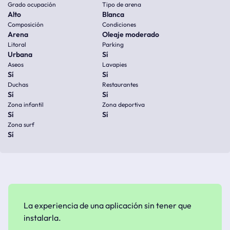
Grado ocupación
Tipo de arena
Alto
Blanca
Composición
Condiciones
Arena
Oleaje moderado
Litoral
Parking
Urbana
Sí
Aseos
Lavapies
Sí
Sí
Duchas
Restaurantes
Sí
Sí
Zona infantil
Zona deportiva
Sí
Sí
Zona surf
Sí
La experiencia de una aplicación sin tener que
instalarla.