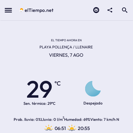
Contacto
compartir
Open search
Menu
elTiempo.net
EL TIEMPO EN LA
Temperatura actual:
Hora de amanecer
Hora de anochecer
EL TIEMPO AHORA EN
PLAYA POLLENÇA / LLENAIRE
VIERNES, 7 AGO
29
ºC
Despejado
Sen. térmica:
29ºC
2
Prob. lluvia
0%
Lluvia
0 l/m
Humedad
69%
Viento
7 km/h N
06:51
20:55