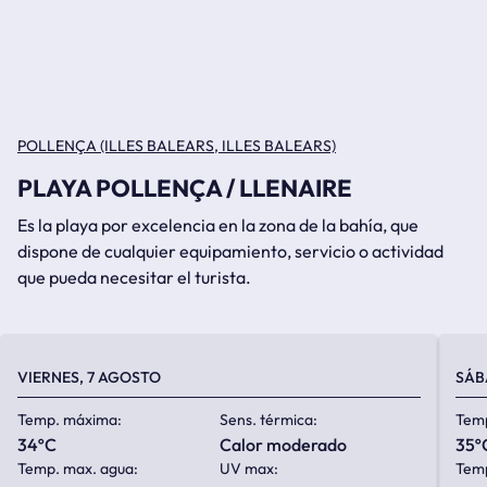
POLLENÇA (ILLES BALEARS, ILLES BALEARS)
PLAYA POLLENÇA / LLENAIRE
Es la playa por excelencia en la zona de la bahía, que
dispone de cualquier equipamiento, servicio o actividad
que pueda necesitar el turista.
VIERNES, 7 AGOSTO
SÁB
Temp. máxima:
Sens. térmica:
Tem
34ºC
calor moderado
35º
Temp. max. agua:
UV max:
Temp