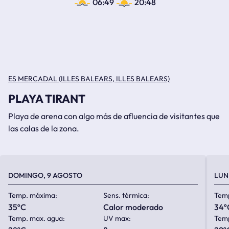
06:49
20:48
ES MERCADAL (ILLES BALEARS, ILLES BALEARS)
PLAYA TIRANT
Playa de arena con algo más de afluencia de visitantes que
las calas de la zona.
DOMINGO, 9 AGOSTO
LUN
Temp. máxima:
Sens. térmica:
Tem
35ºC
calor moderado
34º
Temp. max. agua:
UV max:
Temp