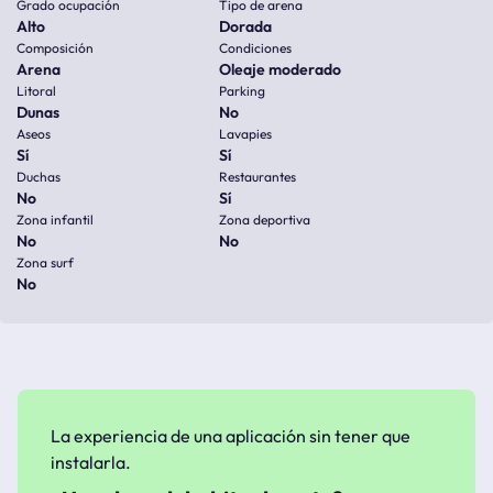
Grado ocupación
Tipo de arena
Alto
Dorada
Composición
Condiciones
Arena
Oleaje moderado
Litoral
Parking
Dunas
No
Aseos
Lavapies
Sí
Sí
Duchas
Restaurantes
No
Sí
Zona infantil
Zona deportiva
No
No
Zona surf
No
La experiencia de una aplicación sin tener que
instalarla.