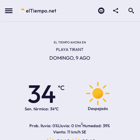
Contacto
compartir
Open search
Menu
elTiempo.net
EL TIEMPO EN LA
Temperatura actual:
Hora de amanecer
Hora de anochecer
EL TIEMPO AHORA EN
PLAYA TIRANT
DOMINGO, 9 AGO
34
ºC
Despejado
Sen. térmica:
34ºC
2
Prob. lluvia
0%
Lluvia
0 l/m
Humedad
39%
Viento
11 km/h SE