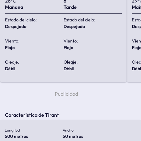
28ºC
8
29º
Mañana
Tarde
Ma
Estado del cielo:
Estado del cielo:
Esta
despejado
despejado
de
Viento:
Viento:
Vien
flojo
flojo
floj
Oleaje:
Oleaje:
Olea
débil
débil
débi
Característica de Tirant
Longitud
Ancho
500 metros
50 metros