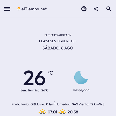
Contacto
compartir
Open search
Menu
elTiempo.net
EL TIEMPO EN LA
Temperatura actual:
Hora de amanecer
Hora de anochecer
EL TIEMPO AHORA EN
PLAYA SES FIGUERETES
SÁBADO, 8 AGO
26
ºC
Despejado
Sen. térmica:
26ºC
2
Prob. lluvia
0%
Lluvia
0 l/m
Humedad
94%
Viento
12 km/h S
07:01
20:58