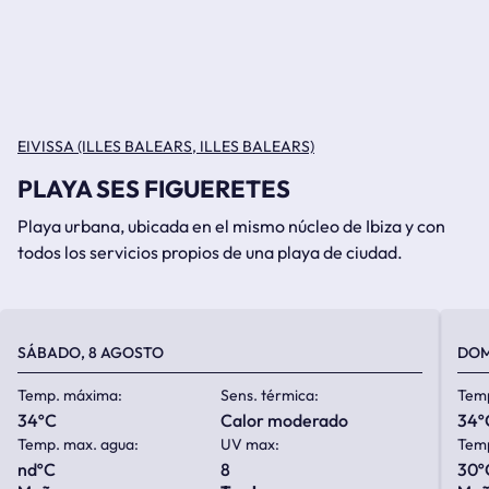
EIVISSA (ILLES BALEARS, ILLES BALEARS)
PLAYA SES FIGUERETES
Playa urbana, ubicada en el mismo núcleo de Ibiza y con
todos los servicios propios de una playa de ciudad.
SÁBADO, 8 AGOSTO
DOM
Temp. máxima:
Sens. térmica:
Tem
34ºC
calor moderado
34º
Temp. max. agua:
UV max:
Temp
ndºC
8
30º