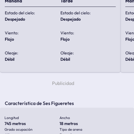
Mañana
Tarde
Ma
Estado del cielo:
Estado del cielo:
Esta
despejado
despejado
de
Viento:
Viento:
Vien
flojo
flojo
floj
Oleaje:
Oleaje:
Olea
débil
débil
débi
Característica de Ses Figueretes
Longitud
Ancho
745 metros
18 metros
Grado ocupación
Tipo de arena