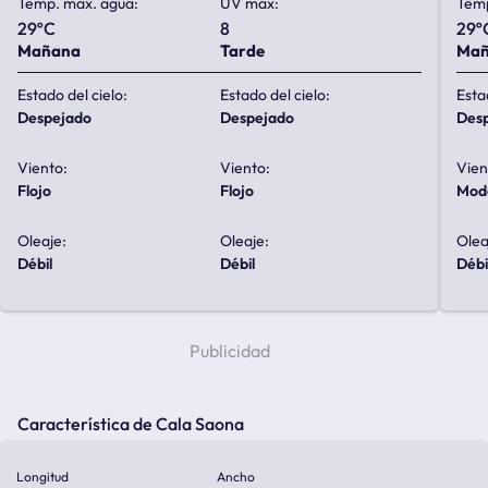
Temp. max. agua:
UV max:
Temp
29ºC
8
29º
Mañana
Tarde
Ma
Estado del cielo:
Estado del cielo:
Esta
despejado
despejado
de
Viento:
Viento:
Vien
flojo
flojo
mo
Oleaje:
Oleaje:
Olea
débil
débil
débi
Característica de Cala Saona
Longitud
Ancho