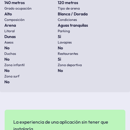
140 metros
120 metros
Grado ocupación
Tipo de arena
Alto
Blanca / Dorada
Composición
Condiciones
Arena
Aguas tranquilas
Litoral
Parking
Dunas
Sí
Aseos
Lavapies
No
No
Duchas
Restaurantes
No
Sí
Zona infantil
Zona deportiva
No
No
Zona surf
No
La experiencia de una aplicación sin tener que
instalarla.