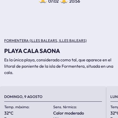
07:02
20:56
FORMENTERA (ILLES BALEARS, ILLES BALEARS)
PLAYA CALA SAONA
Es la única playa, considerada como tal, que aparece en el
litoral de poniente de la isla de Formentera, situada en una
cala.
DOMINGO, 9 AGOSTO
LUN
Temp. máxima:
Sens. térmica:
Tem
32ºC
calor moderado
32º