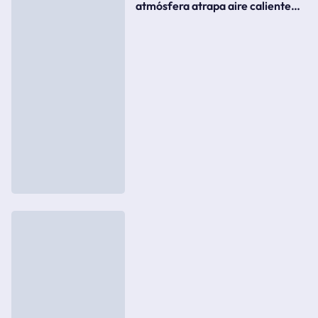
atmósfera atrapa aire caliente
como si fuera una tapa