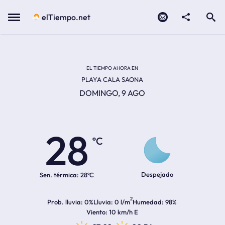
Contacto
compartir
Open search
Menu
elTiempo.net
EL TIEMPO EN LA
Temperatura actual:
Hora de amanecer
Hora de anochecer
EL TIEMPO AHORA EN
PLAYA CALA SAONA
DOMINGO, 9 AGO
28
ºC
Despejado
Sen. térmica:
28ºC
2
Prob. lluvia
0%
Lluvia
0 l/m
Humedad
98%
Viento
10 km/h E