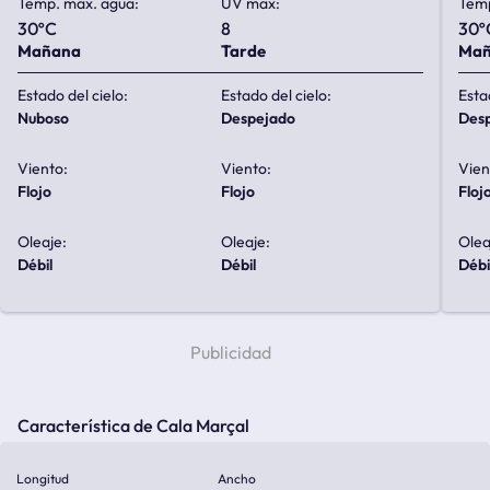
Temp. max. agua:
UV max:
Temp
30ºC
8
30º
Mañana
Tarde
Ma
Estado del cielo:
Estado del cielo:
Esta
nuboso
despejado
de
Viento:
Viento:
Vien
flojo
flojo
floj
Oleaje:
Oleaje:
Olea
débil
débil
débi
Característica de Cala Marçal
Longitud
Ancho