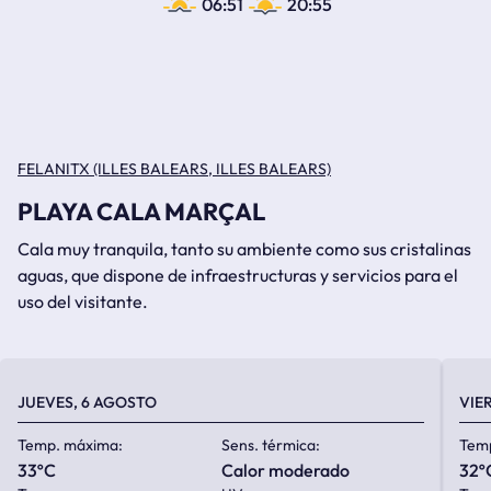
06:51
20:55
FELANITX (ILLES BALEARS, ILLES BALEARS)
PLAYA CALA MARÇAL
Cala muy tranquila, tanto su ambiente como sus cristalinas
aguas, que dispone de infraestructuras y servicios para el
uso del visitante.
JUEVES, 6 AGOSTO
VIE
Temp. máxima:
Sens. térmica:
Tem
33ºC
calor moderado
32º