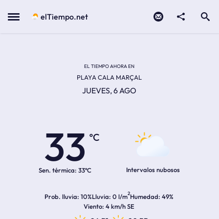
Contacto
compartir
Open search
Menu
elTiempo.net
EL TIEMPO EN LA
Temperatura actual:
Hora de amanecer
Hora de anochecer
EL TIEMPO AHORA EN
PLAYA CALA MARÇAL
JUEVES, 6 AGO
33
ºC
Intervalos nubosos
Sen. térmica:
33ºC
2
Prob. lluvia
10%
Lluvia
0 l/m
Humedad
49%
Viento
4 km/h SE