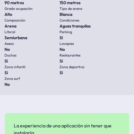
90 metros
150 metros
Grado ocupación
Tipo de arena
Alto
Blanca
Composición
Condiciones
Arena
Aguas tranquilas
Litoral
Parking
Semiurbana
Sí
Aseos
Lavapies
No
No
Duchas
Restaurantes
Sí
Sí
Zona infantil
Zona deportiva
Sí
Sí
Zona surf
No
La experiencia de una aplicación sin tener que
instalarla.