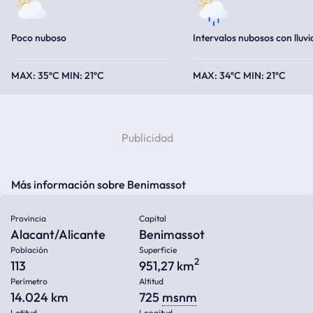
Poco nuboso
Intervalos nubosos con lluvi
35ºC
21ºC
34ºC
21ºC
Más información sobre Benimassot
Provincia
Capital
Alacant/Alicante
Benimassot
Población
Superficie
2
113
951,27 km
Perímetro
Altitud
14.024 km
725
msnm
Latitud
Longitud