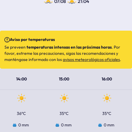
07:08
21:04
Aviso por temperaturas
Se preveen
temperaturas intensas en las próximas horas
. Por
favor, extreme las precauciones, sigas las recomendaciones y
manténgase informado con los
avisos meteorológicos oficiales
.
14:00
15:00
16:00
36ºC
35ºC
35ºC
0 mm
0 mm
0 mm