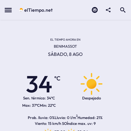
Contacto
compartir
Open search
Menu
elTiempo.net
Temperatura actual:
Temperatura máxima:
Temperatura mínima:
Hora de amanecer
Hora de anochecer
EL TIEMPO AHORA EN
BENIMASSOT
SÁBADO, 8 AGO
34
ºC
Sen. térmica:
34ºC
Despejado
37ºC
22ºC
2
Prob. lluvia
0%
Lluvia
0 l/m
Humedad
21%
Viento
15 km/h SO
Índice max. uv
9