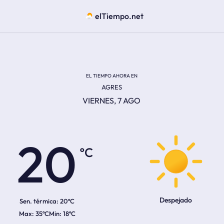
elTiempo.net
EL TIEMPO AHORA EN
AGRES
VIERNES, 7 AGO
ºC
20
Despejado
Sen. térmica:
20ºC
35ºC
18ºC