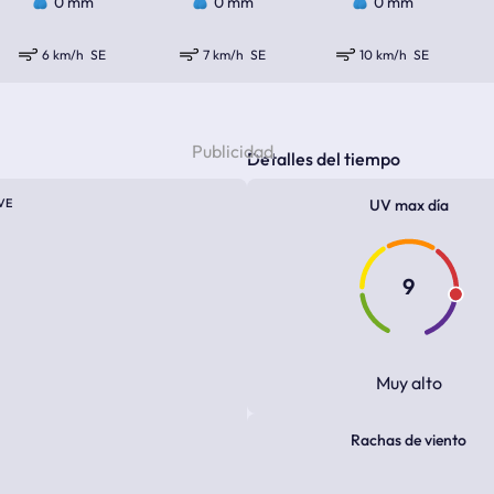
0 mm
0 mm
0 mm
6 km/h
SE
7 km/h
SE
10 km/h
SE
Detalles del tiempo
VE
UV max día
9
Muy alto
Rachas de viento