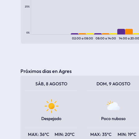
25%
0%
02:00
a
08:00
08:00
a
14:00
14:00
a
20:0
Próximos dias en Agres
TEMPERATURA MÁXIMA
TEMPERATURA MÍNIMA
TEMPERATURA MÁXIMA
TEMPERATURA MÍNIMA
SÁB, 8 AGOSTO
DOM, 9 AGOSTO
Despejado
Poco nuboso
36ºC
20ºC
35ºC
19ºC