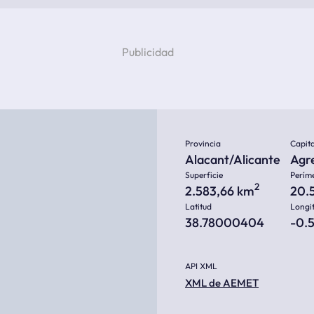
Provincia
Capita
Alacant/Alicante
Agr
Superficie
Perím
2
2.583,66 km
20.
Latitud
Longi
38.78000404
-0.
API XML
XML de AEMET