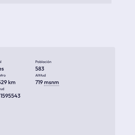
l
Población
es
583
etro
Altitud
529 km
719
msnm
tud
51595543