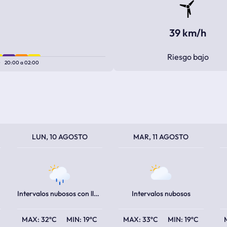
39 km/h
Riesgo bajo
0
20:00
a
02:00
TEMPERATURA MÁXIMA
TEMPERATURA MÍNIMA
TEMPERATURA MÁXIMA
TEMPERATURA MÍNIMA
TEM
TEM
LUN, 10 AGOSTO
MAR, 11 AGOSTO
Intervalos nubosos con lluvia escasa
Intervalos nubosos
32ºC
19ºC
33ºC
19ºC