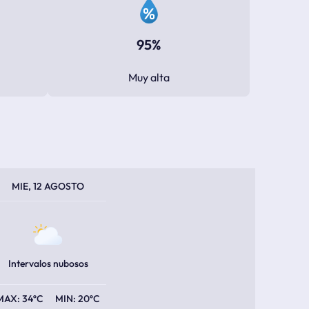
95%
Muy alta
PERATURA MÁXIMA
PERATURA MÍNIMA
MIE, 12 AGOSTO
Intervalos nubosos
34ºC
20ºC