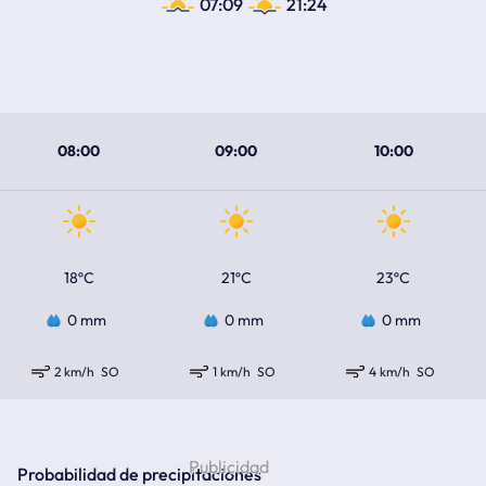
07:09
21:24
08:00
09:00
10:00
18ºC
21ºC
23ºC
0 mm
0 mm
0 mm
2 km/h
SO
1 km/h
SO
4 km/h
SO
Probabilidad de precipitaciones