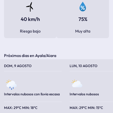
40 km/h
75%
Riesgo bajo
Muy alta
Próximos dias en Ayala/Aiara
TEMPERATURA MÁXIMA
TEMPERATURA MÍNIMA
TEMPERATURA MÁXIMA
TEMPERATURA MÍNIMA
DOM, 9 AGOSTO
LUN, 10 AGOSTO
Intervalos nubosos con lluvia escasa
Intervalos nubosos
29ºC
18ºC
29ºC
15ºC