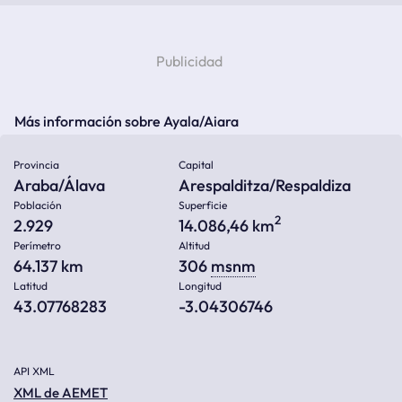
Más información sobre Ayala/Aiara
Provincia
Capital
Araba/Álava
Arespalditza/Respaldiza
Población
Superficie
2
2.929
14.086,46 km
Perímetro
Altitud
64.137 km
306
msnm
Latitud
Longitud
43.07768283
-3.04306746
API XML
XML de AEMET