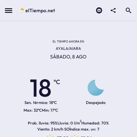
Contacto
compartir
Open search
Menu
elTiempo.net
Temperatura actual:
Temperatura máxima:
Temperatura mínima:
Hora de amanecer
Hora de anochecer
EL TIEMPO AHORA EN
AYALA/AIARA
SÁBADO, 8 AGO
18
ºC
Sen. térmica:
18ºC
Despejado
32ºC
17ºC
2
Prob. lluvia
95%
Lluvia
0 l/m
Humedad
70%
Viento
2 km/h SO
Índice max. uv
7