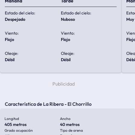
Mañana
Tarde
Ma
Estado del cielo:
Estado del cielo:
Esta
despejado
nuboso
mu
Viento:
Viento:
Vien
flojo
flojo
floj
Oleaje:
Oleaje:
Olea
débil
débil
débi
Característica de La Ribera - El Chorrillo
Longitud
Ancho
405 metros
40 metros
Grado ocupación
Tipo de arena