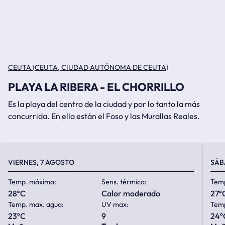
CEUTA (CEUTA, CIUDAD AUTÓNOMA DE CEUTA)
PLAYA LA RIBERA - EL CHORRILLO
Es la playa del centro de la ciudad y por lo tanto la más
concurrida. En ella están el Foso y las Murallas Reales.
VIERNES, 7 AGOSTO
SÁB
Temp. máxima:
Sens. térmica:
Tem
28ºC
calor moderado
27º
Temp. max. agua:
UV max:
Temp
23ºC
9
24º