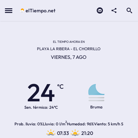
Contacto
compartir
Open search
Menu
elTiempo.net
EL TIEMPO EN LA
Temperatura actual:
Hora de amanecer
Hora de anochecer
EL TIEMPO AHORA EN
PLAYA LA RIBERA - EL CHORRILLO
VIERNES, 7 AGO
24
ºC
Bruma
Sen. térmica:
24ºC
2
Prob. lluvia
0%
Lluvia
0 l/m
Humedad
96%
Viento
5 km/h S
07:33
21:20