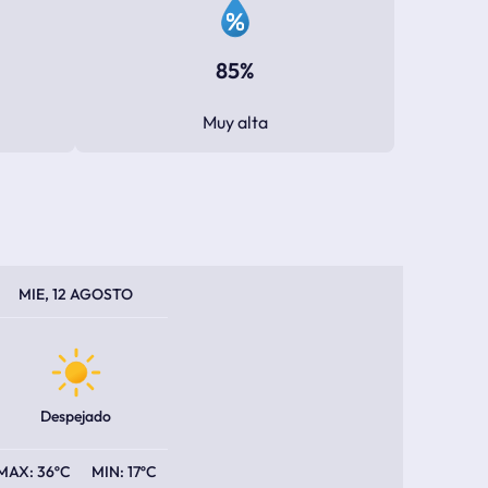
85%
Muy alta
PERATURA MÁXIMA
PERATURA MÍNIMA
MIE, 12 AGOSTO
Despejado
36ºC
17ºC