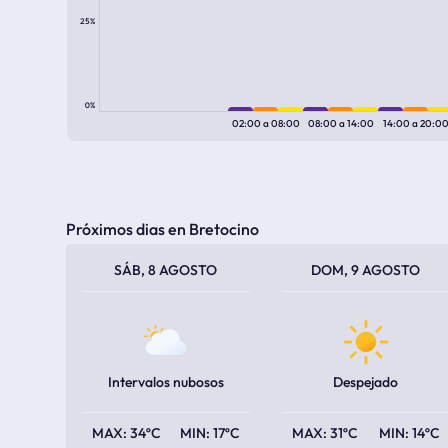
25%
0%
02:00
a
08:00
08:00
a
14:00
14:00
a
20:0
Próximos dias en Bretocino
TEMPERATURA MÁXIMA
TEMPERATURA MÍNIMA
TEMPERATURA MÁXIMA
TEMPERATURA MÍNIMA
SÁB, 8 AGOSTO
DOM, 9 AGOSTO
Intervalos nubosos
Despejado
34ºC
17ºC
31ºC
14ºC