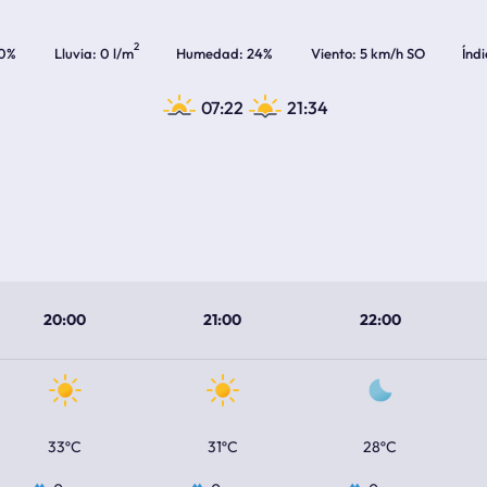
2
0%
Lluvia
0 l/m
Humedad
24%
Viento
5 km/h SO
Índ
07:22
21:34
20:00
21:00
22:00
33ºC
31ºC
28ºC