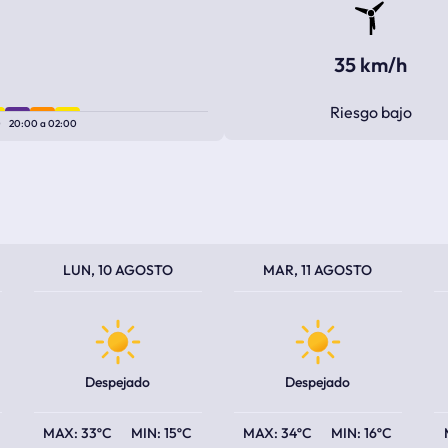
35 km/h
Riesgo bajo
0
20:00
a
02:00
TEMPERATURA MÁXIMA
TEMPERATURA MÍNIMA
TEMPERATURA MÁXIMA
TEMPERATURA MÍNIMA
TEM
TEM
LUN, 10 AGOSTO
MAR, 11 AGOSTO
Despejado
Despejado
33ºC
15ºC
34ºC
16ºC