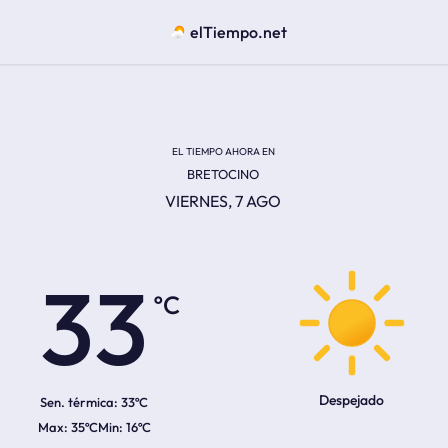
elTiempo.net
EL TIEMPO AHORA EN
BRETOCINO
VIERNES, 7 AGO
ºC
33
Despejado
Sen. térmica:
33ºC
35ºC
16ºC