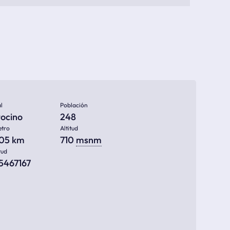
l
Población
tocino
248
etro
Altitud
805 km
710
msnm
tud
75467167