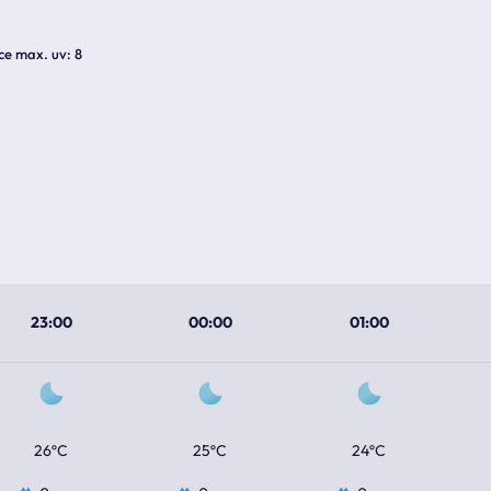
ice max. uv
8
23:00
00:00
01:00
26ºC
25ºC
24ºC