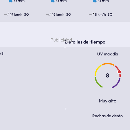
0 mm
0 mm
0 mm
19 km/h
SO
16 km/h
SO
8 km/h
SO
Detalles del tiempo
VE
UV max día
8
Muy alto
Rachas de viento