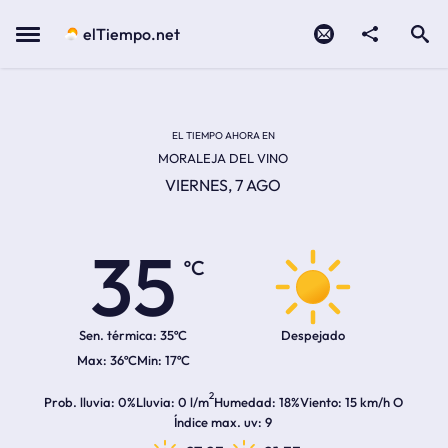
Contacto
compartir
Open search
Menu
elTiempo.net
Temperatura actual:
Temperatura máxima:
Temperatura mínima:
Hora de amanecer
Hora de anochecer
EL TIEMPO AHORA EN
MORALEJA DEL VINO
VIERNES, 7 AGO
35
ºC
Sen. térmica:
35ºC
Despejado
36ºC
17ºC
2
Prob. lluvia
0%
Lluvia
0 l/m
Humedad
18%
Viento
15 km/h O
Índice max. uv
9