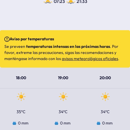
07:23
21:33
Aviso por temperaturas
Se preveen
temperaturas intensas en las próximas horas
. Por
favor, extreme las precauciones, sigas las recomendaciones y
manténgase informado con los
avisos meteorológicos oficiales
.
18:00
19:00
20:00
35ºC
34ºC
34ºC
0 mm
0 mm
0 mm