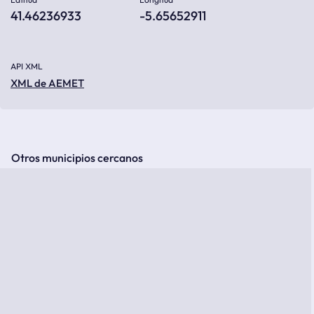
41.46236933
-5.65652911
API XML
XML de AEMET
Otros municipios cercanos