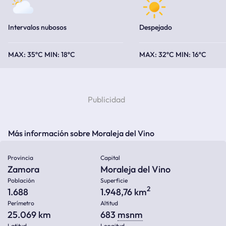
Intervalos nubosos
Despejado
35ºC
18ºC
32ºC
16ºC
Más información sobre Moraleja del Vino
Provincia
Capital
Zamora
Moraleja del Vino
Población
Superficie
2
1.688
1.948,76 km
Perímetro
Altitud
25.069 km
683
msnm
Latitud
Longitud