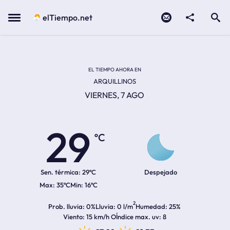
Contacto
compartir
Open search
Menu
elTiempo.net
Temperatura actual:
Temperatura máxima:
Temperatura mínima:
Hora de amanecer
Hora de anochecer
EL TIEMPO AHORA EN
ARQUILLINOS
VIERNES, 7 AGO
29
ºC
Sen. térmica:
29ºC
Despejado
35ºC
16ºC
2
Prob. lluvia
0%
Lluvia
0 l/m
Humedad
25%
Viento
15 km/h O
Índice max. uv
8