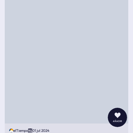
añadir
elTiempo
01 jul 2024