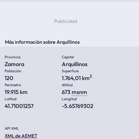
Más información sobre Arquillinos
Provincia
Capital
Zamora
Arquillinos
Población
Superficie
2
120
1.764,01 km
Perímetro
Altitud
19.915 km
673
msnm
Latitud
Longitud
41.71001257
-5.65769302
API XML
XML de AEMET