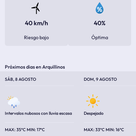
40 km/h
40%
Riesgo bajo
Óptima
Próximos dias en Arquillinos
TEMPERATURA MÁXIMA
TEMPERATURA MÍNIMA
TEMPERATURA MÁXIMA
TEMPERATURA MÍNIMA
SÁB, 8 AGOSTO
DOM, 9 AGOSTO
Intervalos nubosos con lluvia escasa
Despejado
35ºC
17ºC
33ºC
16ºC