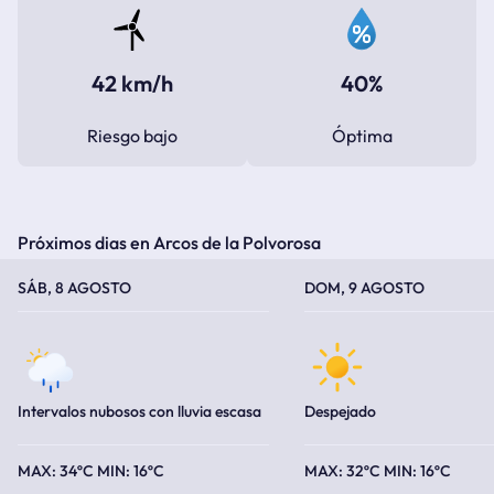
42 km/h
40%
Riesgo bajo
Óptima
Próximos dias en Arcos de la Polvorosa
TEMPERATURA MÁXIMA
TEMPERATURA MÍNIMA
TEMPERATURA MÁXIMA
TEMPERATURA MÍNIMA
SÁB, 8 AGOSTO
DOM, 9 AGOSTO
Intervalos nubosos con lluvia escasa
Despejado
34ºC
16ºC
32ºC
16ºC