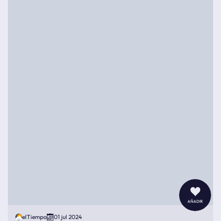
añadir
elTiempo
01 jul 2024