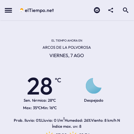
Contacto
compartir
Open search
Menu
elTiempo.net
Temperatura actual:
Temperatura máxima:
Temperatura mínima:
Hora de amanecer
Hora de anochecer
EL TIEMPO AHORA EN
ARCOS DE LA POLVOROSA
VIERNES, 7 AGO
28
ºC
Sen. térmica:
28ºC
Despejado
35ºC
16ºC
2
Prob. lluvia
0%
Lluvia
0 l/m
Humedad
26%
Viento
8 km/h N
Índice max. uv
8