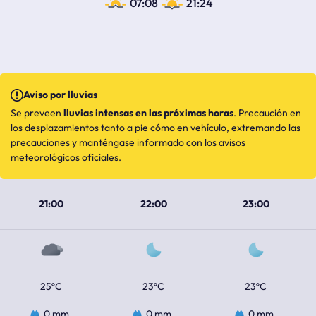
07:08
21:24
Aviso por lluvias
Se preveen
lluvias intensas en las próximas horas
. Precaución en
los desplazamientos tanto a pie cómo en vehículo, extremando las
precauciones y manténgase informado con los
avisos
meteorológicos oficiales
.
21:00
22:00
23:00
25ºC
23ºC
23ºC
0 mm
0 mm
0 mm