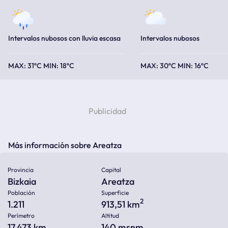
Intervalos nubosos con lluvia escasa
Intervalos nubosos
31ºC
18ºC
30ºC
16ºC
Más información sobre Areatza
Provincia
Capital
Bizkaia
Areatza
Población
Superficie
2
1.211
913,51 km
Perímetro
Altitud
17.473 km
140
msnm