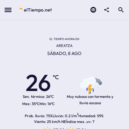
Contacto
compartir
Open search
Menu
elTiempo.net
Temperatura actual:
Temperatura máxima:
Temperatura mínima:
Hora de amanecer
Hora de anochecer
EL TIEMPO AHORA EN
AREATZA
SÁBADO, 8 AGO
26
ºC
Sen. térmica:
26ºC
Muy nuboso con tormenta y
lluvia escasa
35ºC
16ºC
2
Prob. lluvia
75%
Lluvia
0.2 l/m
Humedad
59%
Viento
25 km/h NE
Índice max. uv
7