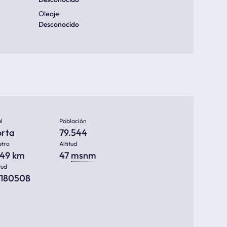
Oleaje
Desconocido
l
Población
orta
79.544
etro
Altitud
549 km
47
msnm
tud
0180508