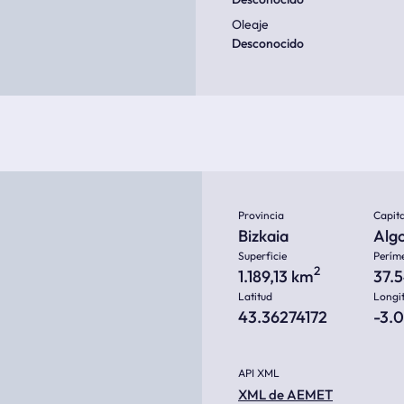
Oleaje
Desconocido
Provincia
Capita
Bizkaia
Alg
Superficie
Perím
2
1.189,13 km
37.
Latitud
Longi
43.36274172
-3.
API XML
XML de AEMET