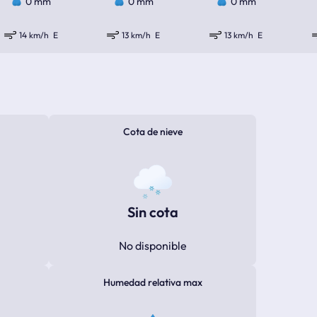
0 mm
0 mm
0 mm
14 km/h
E
13 km/h
E
13 km/h
E
Cota de nieve
Sin cota
No disponible
Humedad relativa max