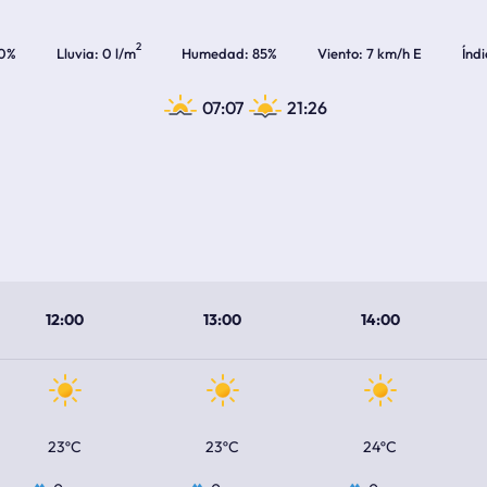
2
0%
Lluvia
0 l/m
Humedad
85%
Viento
7 km/h E
Índ
07:07
21:26
12:00
13:00
14:00
23ºC
23ºC
24ºC