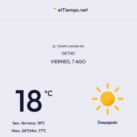
elTiempo.net
EL TIEMPO AHORA EN
GETXO
VIERNES, 7 AGO
ºC
18
Despejado
Sen. térmica:
18ºC
26ºC
17ºC