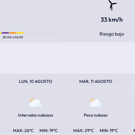
33 km/h
Riesgo bajo
0
20:00
a
02:00
TEMPERATURA MÁXIMA
TEMPERATURA MÍNIMA
TEMPERATURA MÁXIMA
TEMPERATURA MÍNIMA
TEM
TEM
LUN, 10 AGOSTO
MAR, 11 AGOSTO
Intervalos nubosos
Poco nuboso
26ºC
19ºC
29ºC
19ºC