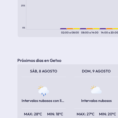
25%
0%
02:00
a
08:00
08:00
a
14:00
14:00
a
20:0
Próximos dias en Getxo
TEMPERATURA MÁXIMA
TEMPERATURA MÍNIMA
TEMPERATURA MÁXIMA
TEMPERATURA MÍNIMA
SÁB, 8 AGOSTO
DOM, 9 AGOSTO
Intervalos nubosos con lluvia escasa
Intervalos nubosos
28ºC
18ºC
27ºC
20ºC