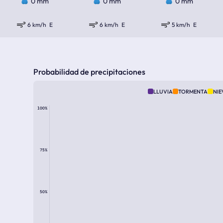
0 mm
0 mm
0 mm
6 km/h
E
6 km/h
E
5 km/h
E
Probabilidad de precipitaciones
LLUVIA
TORMENTA
NIE
100%
75%
50%