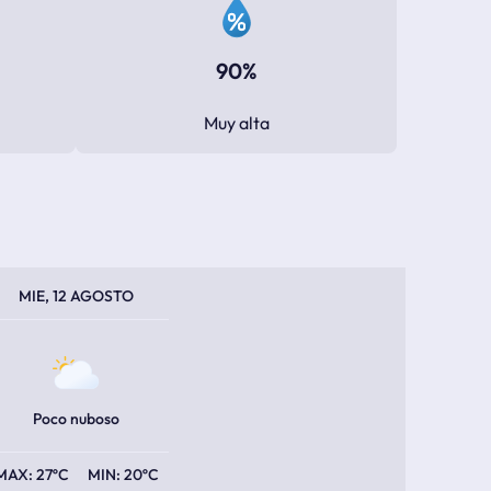
90%
Muy alta
PERATURA MÁXIMA
PERATURA MÍNIMA
MIE, 12 AGOSTO
Poco nuboso
27ºC
20ºC