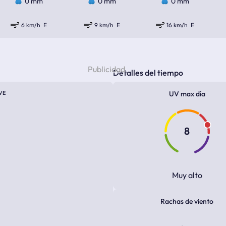
0 mm
0 mm
0 mm
6 km/h
E
9 km/h
E
16 km/h
E
Detalles del tiempo
VE
UV max día
8
Muy alto
Rachas de viento