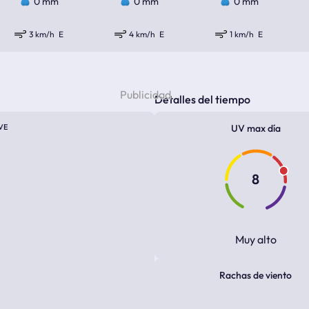
0 mm
0 mm
0 mm
3 km/h
E
4 km/h
E
1 km/h
E
Detalles del tiempo
VE
UV max día
8
Muy alto
Rachas de viento