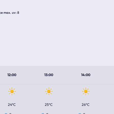
ice max. uv
8
12:00
13:00
14:00
24ºC
25ºC
26ºC