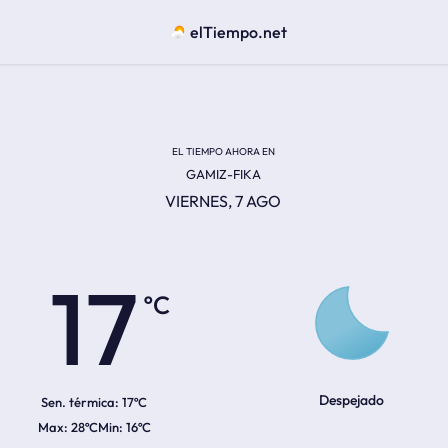
elTiempo.net
EL TIEMPO AHORA EN
GAMIZ-FIKA
VIERNES, 7 AGO
ºC
17
Despejado
Sen. térmica:
17ºC
28ºC
16ºC