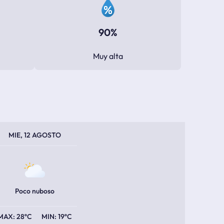
90%
Muy alta
PERATURA MÁXIMA
PERATURA MÍNIMA
MIE, 12 AGOSTO
Poco nuboso
28ºC
19ºC