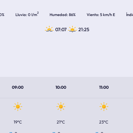
2
0%
Lluvia
0 l/m
Humedad
86%
Viento
5 km/h E
Índ
07:07
21:25
09:00
10:00
11:00
19ºC
21ºC
23ºC