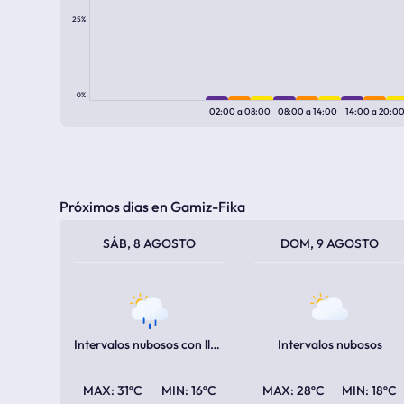
25%
0%
02:00
a
08:00
08:00
a
14:00
14:00
a
20:0
Próximos dias en Gamiz-Fika
TEMPERATURA MÁXIMA
TEMPERATURA MÍNIMA
TEMPERATURA MÁXIMA
TEMPERATURA MÍNIMA
SÁB, 8 AGOSTO
DOM, 9 AGOSTO
Intervalos nubosos con lluvia escasa
Intervalos nubosos
31ºC
16ºC
28ºC
18ºC