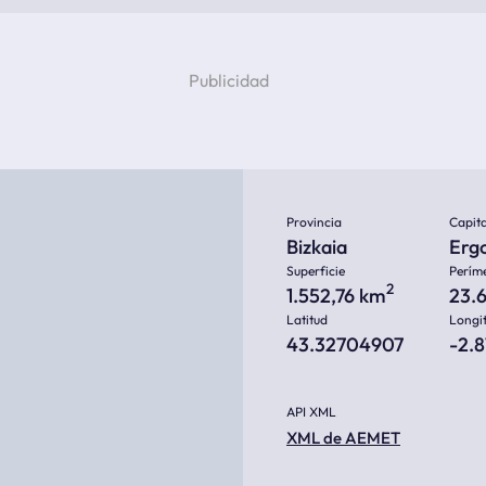
Provincia
Capita
Bizkaia
Erg
Superficie
Perím
2
1.552,76 km
23.
Latitud
Longi
43.32704907
-2.
API XML
XML de AEMET