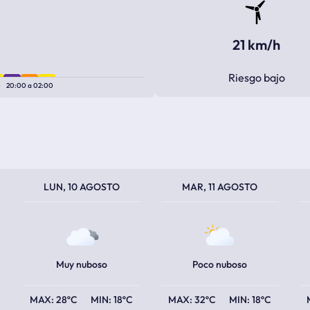
21 km/h
Riesgo bajo
0
20:00
a
02:00
TEMPERATURA MÁXIMA
TEMPERATURA MÍNIMA
TEMPERATURA MÁXIMA
TEMPERATURA MÍNIMA
TEM
TEM
LUN, 10 AGOSTO
MAR, 11 AGOSTO
Muy nuboso
Poco nuboso
28ºC
18ºC
32ºC
18ºC