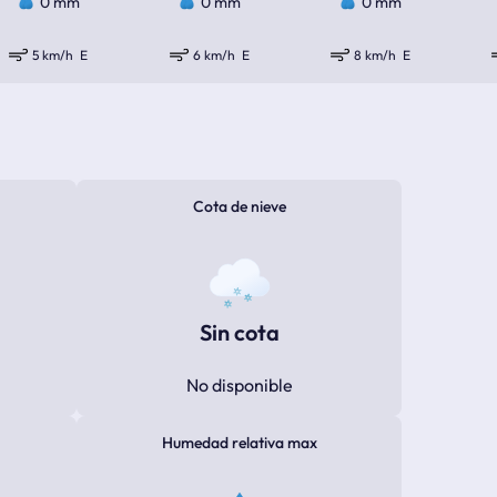
0 mm
0 mm
0 mm
5 km/h
E
6 km/h
E
8 km/h
E
Cota de nieve
Sin cota
No disponible
Humedad relativa max