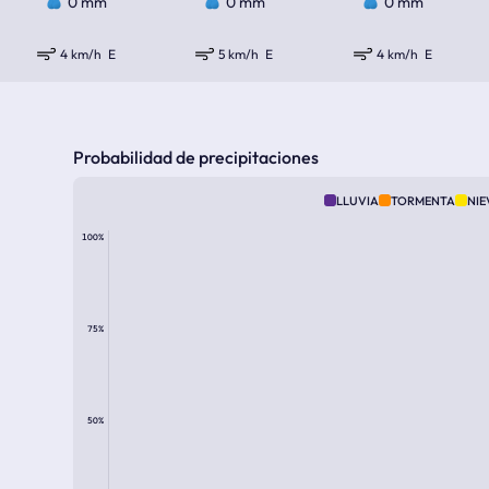
0 mm
0 mm
0 mm
4 km/h
E
5 km/h
E
4 km/h
E
Probabilidad de precipitaciones
LLUVIA
TORMENTA
NIE
100%
75%
50%