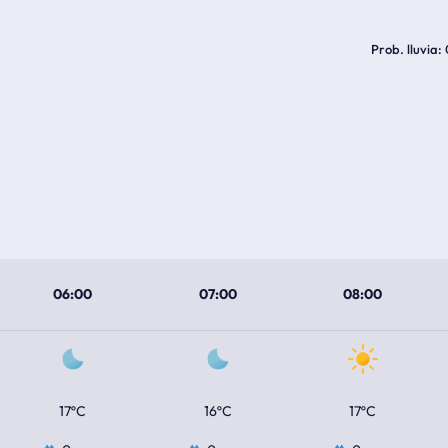
Prob. lluvia
06:00
07:00
08:00
17ºC
16ºC
17ºC