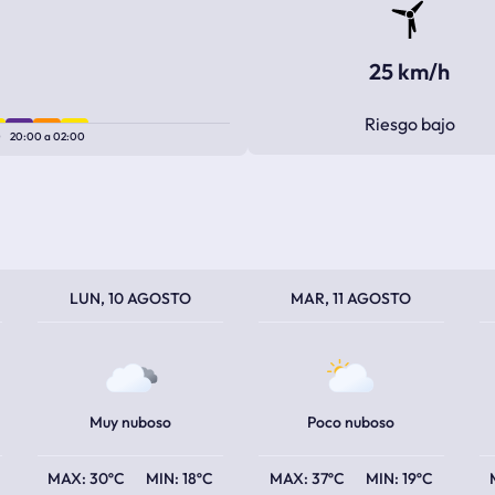
25 km/h
Riesgo bajo
0
20:00
a
02:00
TEMPERATURA MÁXIMA
TEMPERATURA MÍNIMA
TEMPERATURA MÁXIMA
TEMPERATURA MÍNIMA
TEM
TEM
LUN, 10 AGOSTO
MAR, 11 AGOSTO
Muy nuboso
Poco nuboso
30ºC
18ºC
37ºC
19ºC