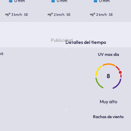
0 mm
0 mm
0 mm
3 km/h
SE
2 km/h
SE
2 km/h
SE
Detalles del tiempo
VE
UV max día
8
Muy alto
Rachas de viento