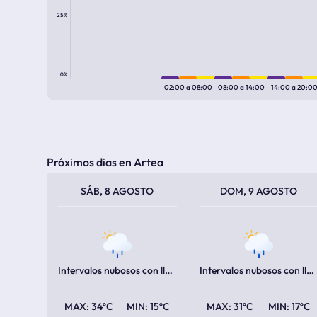
25%
0%
02:00
a
08:00
08:00
a
14:00
14:00
a
20:0
Próximos dias en Artea
TEMPERATURA MÁXIMA
TEMPERATURA MÍNIMA
TEMPERATURA MÁXIMA
TEMPERATURA MÍNIMA
SÁB, 8 AGOSTO
DOM, 9 AGOSTO
Intervalos nubosos con lluvia escasa
Intervalos nubosos con lluvia escasa
34ºC
15ºC
31ºC
17ºC