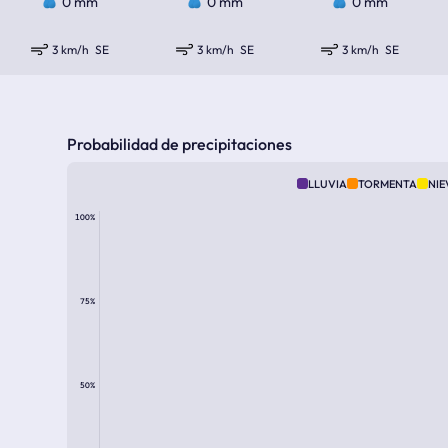
0 mm
0 mm
0 mm
3 km/h
SE
3 km/h
SE
3 km/h
SE
Probabilidad de precipitaciones
LLUVIA
TORMENTA
NIE
100%
75%
50%