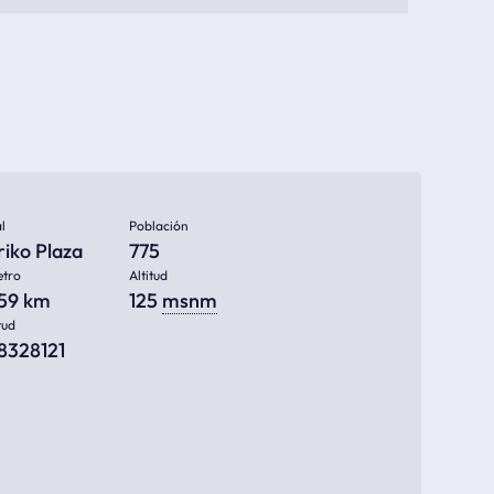
l
Población
iko Plaza
775
etro
Altitud
859 km
125
msnm
tud
78328121