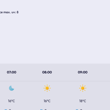
ice max. uv
8
07:00
08:00
09:00
16ºC
16ºC
18ºC