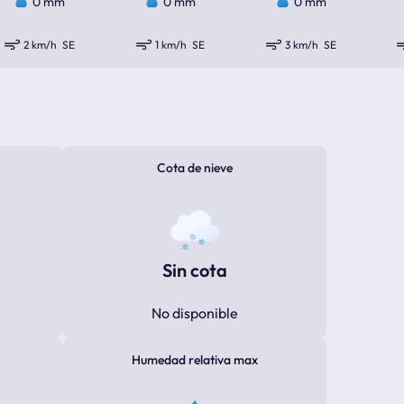
0 mm
0 mm
0 mm
2 km/h
SE
1 km/h
SE
3 km/h
SE
Cota de nieve
Sin cota
No disponible
Humedad relativa max