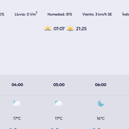
2
0%
Lluvia
0 l/m
Humedad
81%
Viento
3 km/h SE
Índ
07:07
21:25
04:00
05:00
06:00
17ºC
17ºC
16ºC