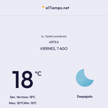
elTiempo.net
EL TIEMPO AHORA EN
ARTEA
VIERNES, 7 AGO
ºC
18
Despejado
Sen. térmica:
18ºC
30ºC
16ºC