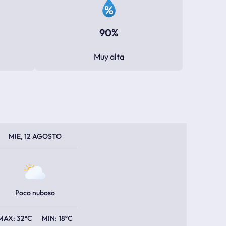
90%
Muy alta
PERATURA MÁXIMA
PERATURA MÍNIMA
MIE, 12 AGOSTO
Poco nuboso
32ºC
18ºC