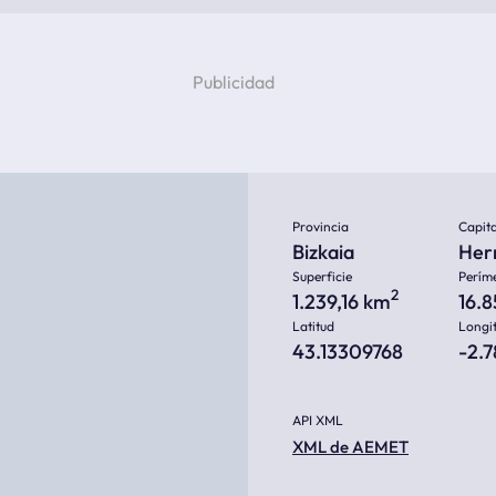
Provincia
Capita
Bizkaia
Herr
Superficie
Perím
2
1.239,16 km
16.
Latitud
Longi
43.13309768
-2.
API XML
XML de AEMET