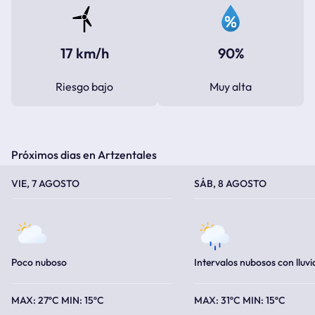
17 km/h
90%
Riesgo bajo
Muy alta
Próximos dias en Artzentales
TEMPERATURA MÁXIMA
TEMPERATURA MÍNIMA
TEMPERATURA MÁXIMA
TEMPERATURA MÍNIMA
VIE, 7 AGOSTO
SÁB, 8 AGOSTO
Poco nuboso
Intervalos nubosos con lluvi
27ºC
15ºC
31ºC
15ºC