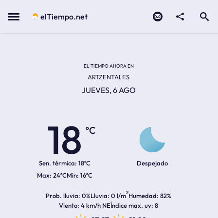
Contacto
compartir
Open search
Menu
elTiempo.net
Temperatura actual:
Temperatura máxima:
Temperatura mínima:
Hora de amanecer
Hora de anochecer
EL TIEMPO AHORA EN
ARTZENTALES
JUEVES, 6 AGO
18
ºC
Sen. térmica:
18ºC
Despejado
24ºC
16ºC
2
Prob. lluvia
0%
Lluvia
0 l/m
Humedad
82%
Viento
4 km/h NE
Índice max. uv
8