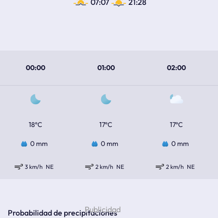
07:07
21:28
00:00
01:00
02:00
18ºC
17ºC
17ºC
0 mm
0 mm
0 mm
3 km/h
NE
2 km/h
NE
2 km/h
NE
Probabilidad de precipitaciones