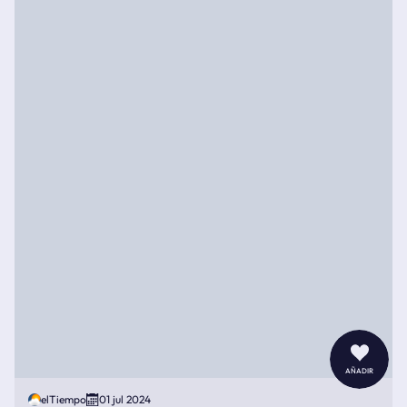
añadir
elTiempo
01 jul 2024