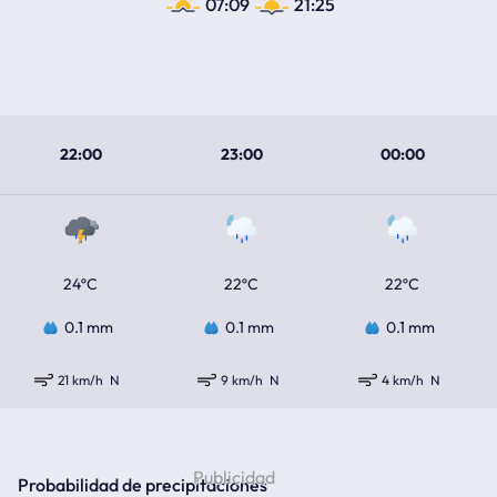
07:09
21:25
22:00
23:00
00:00
24ºC
22ºC
22ºC
0.1 mm
0.1 mm
0.1 mm
21 km/h
N
9 km/h
N
4 km/h
N
Probabilidad de precipitaciones