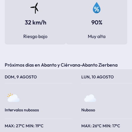
32 km/h
90%
Riesgo bajo
Muy alta
Próximos dias en Abanto y Ciérvana-Abanto Zierbena
TEMPERATURA MÁXIMA
TEMPERATURA MÍNIMA
TEMPERATURA MÁXIMA
TEMPERATURA MÍNIMA
DOM, 9 AGOSTO
LUN, 10 AGOSTO
Intervalos nubosos
Nuboso
27ºC
19ºC
26ºC
17ºC