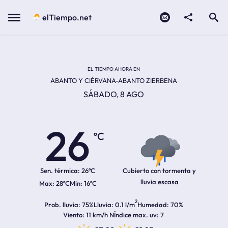
Contacto
compartir
Open search
Menu
elTiempo.net
Temperatura actual:
Temperatura máxima:
Temperatura mínima:
Hora de amanecer
Hora de anochecer
EL TIEMPO AHORA EN
ABANTO Y CIÉRVANA-ABANTO ZIERBENA
SÁBADO, 8 AGO
26
ºC
Sen. térmica:
26ºC
Cubierto con tormenta y
lluvia escasa
28ºC
16ºC
2
Prob. lluvia
75%
Lluvia
0.1 l/m
Humedad
70%
Viento
11 km/h N
Índice max. uv
7