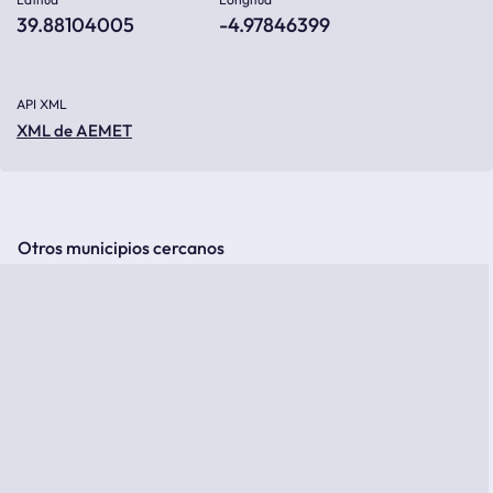
39.88104005
-4.97846399
API XML
XML de AEMET
Otros municipios cercanos