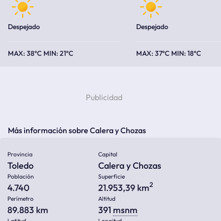
Despejado
Despejado
38ºC
21ºC
37ºC
18ºC
Más información sobre Calera y Chozas
Provincia
Capital
Toledo
Calera y Chozas
Población
Superficie
2
4.740
21.953,39 km
Perímetro
Altitud
89.883 km
391
msnm
Latitud
Longitud