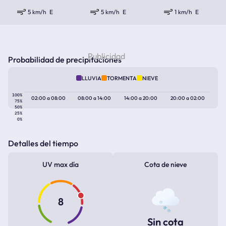
5 km/h
E
5 km/h
E
1 km/h
E
Probabilidad de precipitaciones
LLUVIA
TORMENTA
NIEVE
100%
02:00
a
08:00
08:00
a
14:00
14:00
a
20:00
20:00
a
02:00
75%
50%
25%
0%
Detalles del tiempo
UV max día
Cota de nieve
8
Sin cota