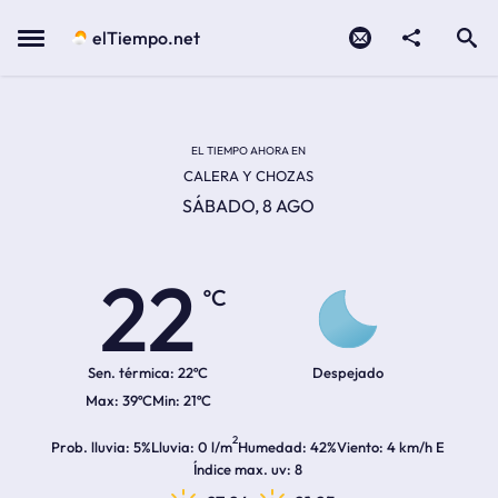
Contacto
compartir
Open search
Menu
elTiempo.net
Temperatura actual:
Temperatura máxima:
Temperatura mínima:
Hora de amanecer
Hora de anochecer
EL TIEMPO AHORA EN
CALERA Y CHOZAS
SÁBADO, 8 AGO
22
ºC
Sen. térmica:
22ºC
Despejado
39ºC
21ºC
2
Prob. lluvia
5%
Lluvia
0 l/m
Humedad
42%
Viento
4 km/h E
Índice max. uv
8