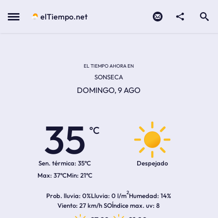
Contacto
compartir
Open search
Menu
elTiempo.net
Temperatura actual:
Temperatura máxima:
Temperatura mínima:
Hora de amanecer
Hora de anochecer
EL TIEMPO AHORA EN
SONSECA
DOMINGO, 9 AGO
35
ºC
Sen. térmica:
35ºC
Despejado
37ºC
21ºC
2
Prob. lluvia
0%
Lluvia
0 l/m
Humedad
14%
Viento
27 km/h SO
Índice max. uv
8