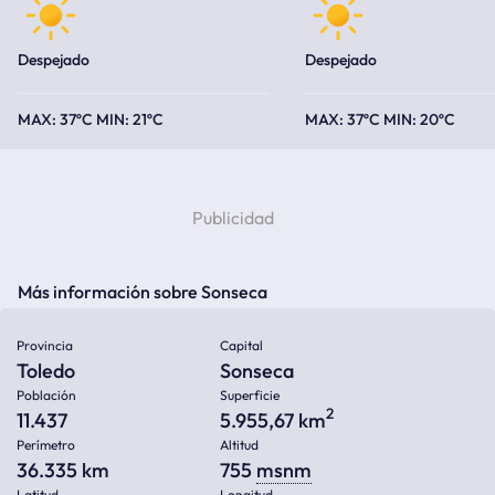
Despejado
Despejado
37ºC
21ºC
37ºC
20ºC
Más información sobre Sonseca
Provincia
Capital
Toledo
Sonseca
Población
Superficie
2
11.437
5.955,67 km
Perímetro
Altitud
36.335 km
755
msnm
Latitud
Longitud