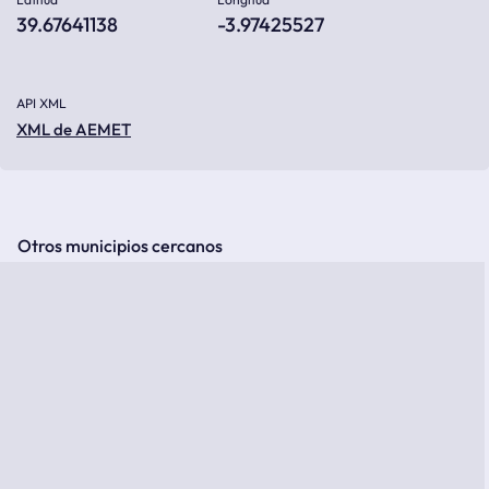
39.67641138
-3.97425527
API XML
XML de AEMET
Otros municipios cercanos