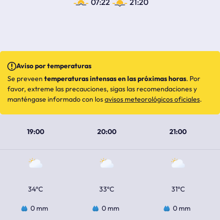
07:22
21:20
Aviso por temperaturas
Se preveen
temperaturas intensas en las próximas horas
. Por
favor, extreme las precauciones, sigas las recomendaciones y
manténgase informado con los
avisos meteorológicos oficiales
.
19:00
20:00
21:00
34ºC
33ºC
31ºC
0 mm
0 mm
0 mm