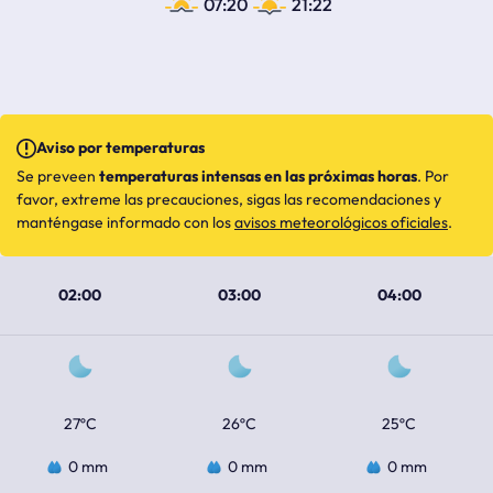
07:20
21:22
Aviso por temperaturas
Se preveen
temperaturas intensas en las próximas horas
. Por
favor, extreme las precauciones, sigas las recomendaciones y
manténgase informado con los
avisos meteorológicos oficiales
.
02:00
03:00
04:00
27ºC
26ºC
25ºC
0 mm
0 mm
0 mm