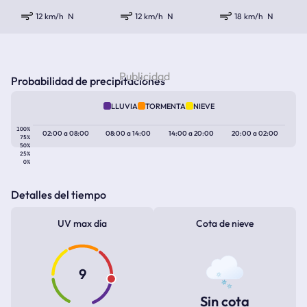
12 km/h
N
12 km/h
N
18 km/h
N
Probabilidad de precipitaciones
LLUVIA
TORMENTA
NIEVE
100%
02:00
a
08:00
08:00
a
14:00
14:00
a
20:00
20:00
a
02:00
75%
50%
25%
0%
Detalles del tiempo
UV max día
Cota de nieve
9
Sin cota