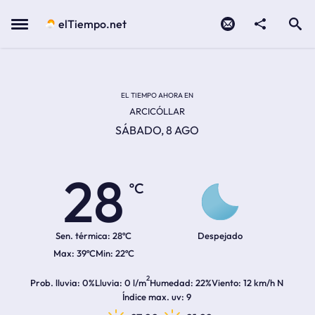
Contacto
compartir
Open search
Menu
elTiempo.net
Temperatura actual:
Temperatura máxima:
Temperatura mínima:
Hora de amanecer
Hora de anochecer
EL TIEMPO AHORA EN
ARCICÓLLAR
SÁBADO, 8 AGO
28
ºC
Sen. térmica:
28ºC
Despejado
39ºC
22ºC
2
Prob. lluvia
0%
Lluvia
0 l/m
Humedad
22%
Viento
12 km/h N
Índice max. uv
9