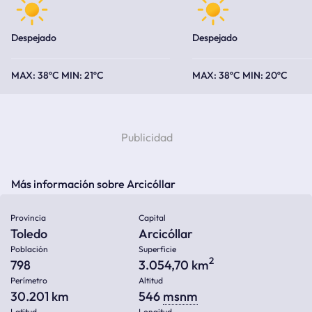
Despejado
Despejado
38ºC
21ºC
38ºC
20ºC
Más información sobre Arcicóllar
Provincia
Capital
Toledo
Arcicóllar
Población
Superficie
2
798
3.054,70 km
Perímetro
Altitud
30.201 km
546
msnm
Latitud
Longitud