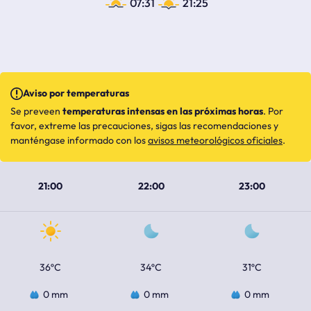
07:31
21:25
Aviso por temperaturas
Se preveen
temperaturas intensas en las próximas horas
. Por
favor, extreme las precauciones, sigas las recomendaciones y
manténgase informado con los
avisos meteorológicos oficiales
.
21:00
22:00
23:00
36ºC
34ºC
31ºC
0 mm
0 mm
0 mm