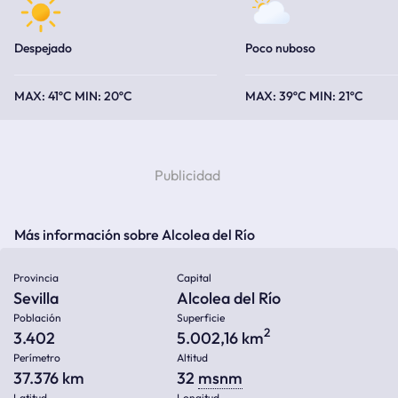
Despejado
Poco nuboso
41ºC
20ºC
39ºC
21ºC
Más información sobre Alcolea del Río
Provincia
Capital
Sevilla
Alcolea del Río
Población
Superficie
2
3.402
5.002,16 km
Perímetro
Altitud
37.376 km
32
msnm
Latitud
Longitud