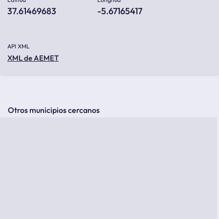
37.61469683
-5.67165417
API XML
XML de AEMET
Otros municipios cercanos