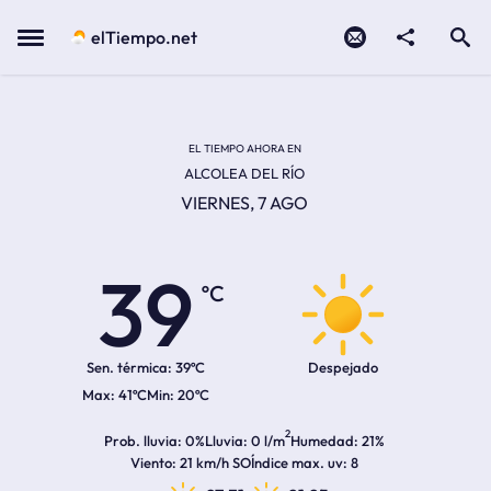
Contacto
compartir
Open search
Menu
elTiempo.net
Temperatura actual:
Temperatura máxima:
Temperatura mínima:
Hora de amanecer
Hora de anochecer
EL TIEMPO AHORA EN
ALCOLEA DEL RÍO
VIERNES, 7 AGO
39
ºC
Sen. térmica:
39ºC
Despejado
41ºC
20ºC
2
Prob. lluvia
0%
Lluvia
0 l/m
Humedad
21%
Viento
21 km/h SO
Índice max. uv
8