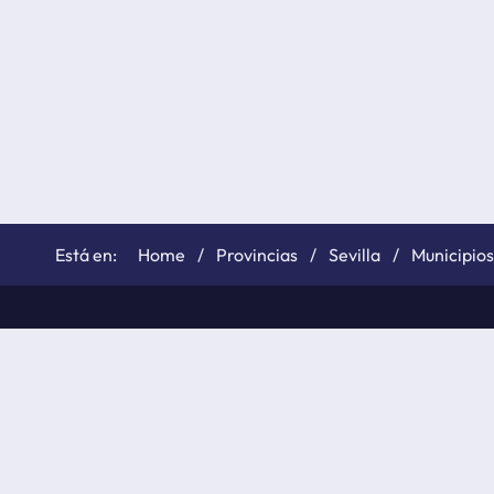
Home
Provincias
Sevilla
Municipios
©
elTiempo.net
2026
Política de cookies
Políticas de privacidad
Aviso le