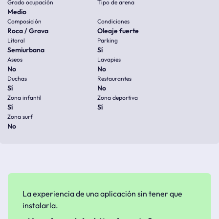
Grado ocupación
Tipo de arena
Medio
Composición
Condiciones
Roca / Grava
Oleaje fuerte
Litoral
Parking
Semiurbana
Sí
Aseos
Lavapies
No
No
Duchas
Restaurantes
Sí
No
Zona infantil
Zona deportiva
Sí
Sí
Zona surf
No
La experiencia de una aplicación sin tener que
instalarla.