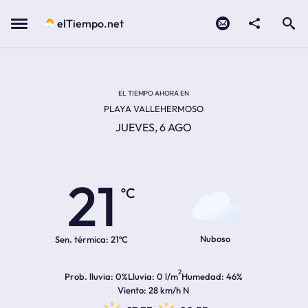
Contacto
compartir
Open search
Menu
elTiempo.net
EL TIEMPO EN LA
Temperatura actual:
Hora de amanecer
Hora de anochecer
EL TIEMPO AHORA EN
PLAYA VALLEHERMOSO
JUEVES, 6 AGO
21
ºC
Nuboso
Sen. térmica:
21ºC
2
Prob. lluvia
0%
Lluvia
0 l/m
Humedad
46%
Viento
28 km/h N