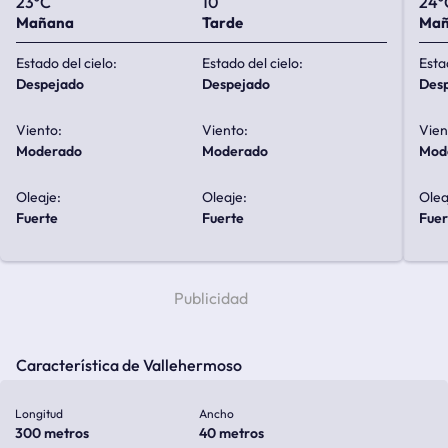
23ºC
10
24º
Mañana
Tarde
Ma
Estado del cielo:
Estado del cielo:
Esta
despejado
despejado
de
Viento:
Viento:
Vien
moderado
moderado
mo
Oleaje:
Oleaje:
Olea
fuerte
fuerte
fue
Característica de Vallehermoso
Longitud
Ancho
300 metros
40 metros