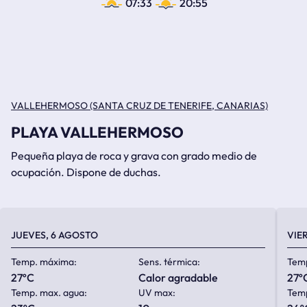
07:33
20:55
VALLEHERMOSO (SANTA CRUZ DE TENERIFE, CANARIAS)
PLAYA VALLEHERMOSO
Pequeña playa de roca y grava con grado medio de
ocupación. Dispone de duchas.
JUEVES, 6 AGOSTO
VIE
Temp. máxima:
Sens. térmica:
Tem
27ºC
calor agradable
27º
Temp. max. agua:
UV max:
Temp