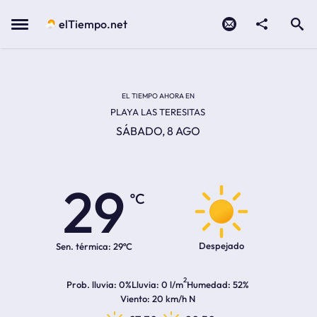
Contacto
compartir
Open search
Menu
elTiempo.net
EL TIEMPO EN LA
Temperatura actual:
Hora de amanecer
Hora de anochecer
EL TIEMPO AHORA EN
PLAYA LAS TERESITAS
SÁBADO, 8 AGO
29
ºC
Despejado
Sen. térmica:
29ºC
2
Prob. lluvia
0%
Lluvia
0 l/m
Humedad
52%
Viento
20 km/h N