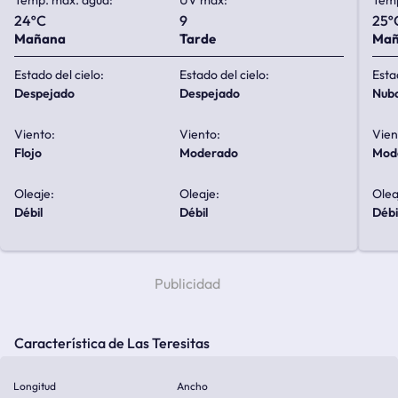
Temp. max. agua:
UV max:
Temp
24ºC
9
25º
Mañana
Tarde
Ma
Estado del cielo:
Estado del cielo:
Esta
despejado
despejado
nub
Viento:
Viento:
Vien
flojo
moderado
mo
Oleaje:
Oleaje:
Olea
débil
débil
débi
Característica de Las Teresitas
Longitud
Ancho