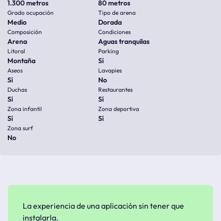
1.300 metros
80 metros
Grado ocupación
Tipo de arena
Medio
Dorada
Composición
Condiciones
Arena
Aguas tranquilas
Litoral
Parking
Montaña
Sí
Aseos
Lavapies
Sí
No
Duchas
Restaurantes
Sí
Sí
Zona infantil
Zona deportiva
Sí
Sí
Zona surf
No
La experiencia de una aplicación sin tener que
instalarla.