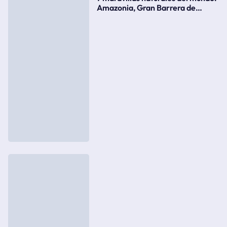
Amazonia, Gran Barrera de
Coral, bahía Ha-Long, Iguazú o el
Gran Cañón