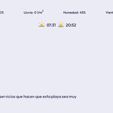
2
0%
Lluvia
0 l/m
Humedad
45%
Vien
07:31
20:52
 servicios que hacen que esta playa sea muy