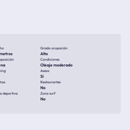
ho
Grado ocupación
metros
Alto
posición
Condiciones
ena
Oleaje moderado
king
Aseos
Sí
has
Restaurantes
No
a deportiva
Zona surf
No