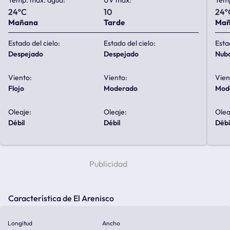
Temp. max. agua:
UV max:
Temp
24ºC
10
24º
Mañana
Tarde
Ma
Estado del cielo:
Estado del cielo:
Esta
despejado
despejado
nub
Viento:
Viento:
Vien
flojo
moderado
mo
Oleaje:
Oleaje:
Olea
débil
débil
débi
Característica de El Arenisco
Longitud
Ancho