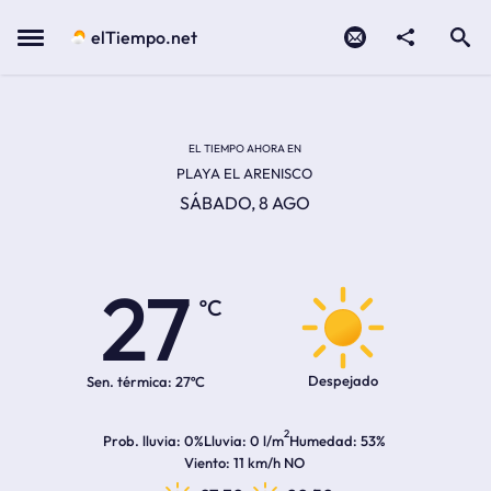
Contacto
compartir
Open search
Menu
elTiempo.net
EL TIEMPO EN LA
Temperatura actual:
Hora de amanecer
Hora de anochecer
EL TIEMPO AHORA EN
PLAYA EL ARENISCO
SÁBADO, 8 AGO
27
ºC
Despejado
Sen. térmica:
27ºC
2
Prob. lluvia
0%
Lluvia
0 l/m
Humedad
53%
Viento
11 km/h NO