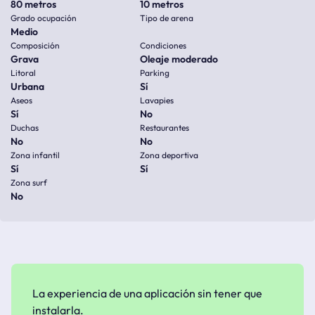
80 metros
10 metros
Grado ocupación
Tipo de arena
Medio
Composición
Condiciones
Grava
Oleaje moderado
Litoral
Parking
Urbana
Sí
Aseos
Lavapies
Sí
No
Duchas
Restaurantes
No
No
Zona infantil
Zona deportiva
Sí
Sí
Zona surf
No
La experiencia de una aplicación sin tener que
instalarla.