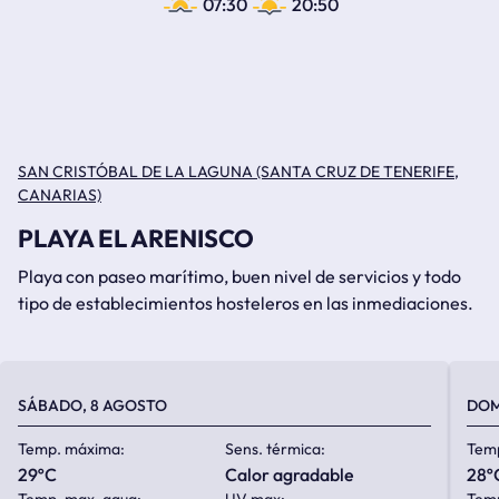
07:30
20:50
SAN CRISTÓBAL DE LA LAGUNA (SANTA CRUZ DE TENERIFE,
CANARIAS)
PLAYA EL ARENISCO
Playa con paseo marítimo, buen nivel de servicios y todo
tipo de establecimientos hosteleros en las inmediaciones.
SÁBADO, 8 AGOSTO
DOM
Temp. máxima:
Sens. térmica:
Tem
29ºC
calor agradable
28º