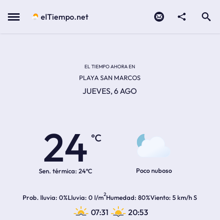
Contacto
compartir
Open search
Menu
elTiempo.net
EL TIEMPO EN LA
Temperatura actual:
Hora de amanecer
Hora de anochecer
EL TIEMPO AHORA EN
PLAYA SAN MARCOS
JUEVES, 6 AGO
24
ºC
Poco nuboso
Sen. térmica:
24ºC
2
Prob. lluvia
0%
Lluvia
0 l/m
Humedad
80%
Viento
5 km/h S
07:31
20:53