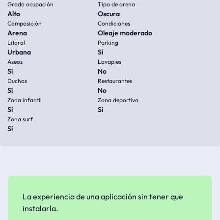
Grado ocupación
Tipo de arena
Alto
Oscura
Composición
Condiciones
Arena
Oleaje moderado
Litoral
Parking
Urbana
Sí
Aseos
Lavapies
Sí
No
Duchas
Restaurantes
Sí
No
Zona infantil
Zona deportiva
Sí
Sí
Zona surf
Sí
La experiencia de una aplicación sin tener que
instalarla.