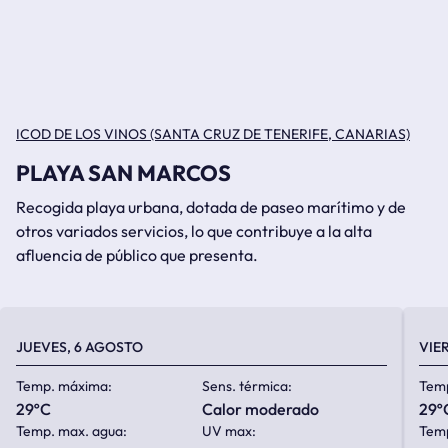
ICOD DE LOS VINOS (SANTA CRUZ DE TENERIFE, CANARIAS)
PLAYA SAN MARCOS
Recogida playa urbana, dotada de paseo marítimo y de
otros variados servicios, lo que contribuye a la alta
afluencia de público que presenta.
JUEVES, 6 AGOSTO
VIE
Temp. máxima:
Sens. térmica:
Tem
29ºC
calor moderado
29º
Temp. max. agua:
UV max:
Temp