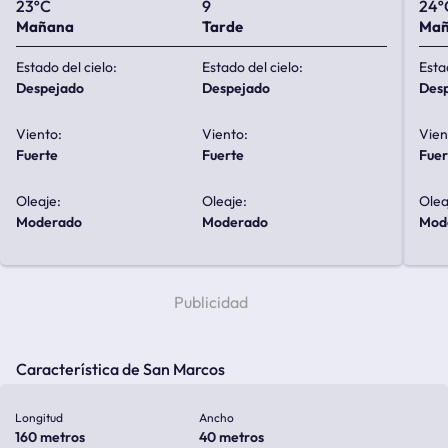
23ºC
9
24º
Mañana
Tarde
Ma
Estado del cielo:
Estado del cielo:
Esta
despejado
despejado
de
Viento:
Viento:
Vien
fuerte
fuerte
fue
Oleaje:
Oleaje:
Olea
moderado
moderado
mo
Característica de San Marcos
Longitud
Ancho
160 metros
40 metros