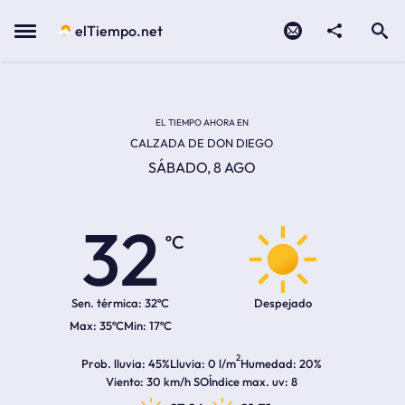
Contacto
compartir
Open search
Menu
elTiempo.net
Temperatura actual:
Temperatura máxima:
Temperatura mínima:
Hora de amanecer
Hora de anochecer
EL TIEMPO AHORA EN
CALZADA DE DON DIEGO
SÁBADO, 8 AGO
32
ºC
Sen. térmica:
32ºC
Despejado
35ºC
17ºC
2
Prob. lluvia
45%
Lluvia
0 l/m
Humedad
20%
Viento
30 km/h SO
Índice max. uv
8