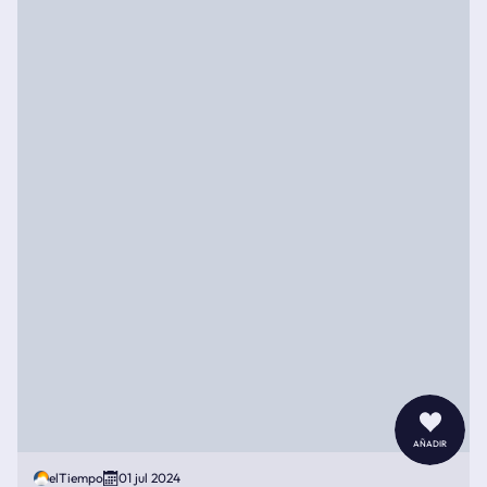
añadir
elTiempo
01 jul 2024