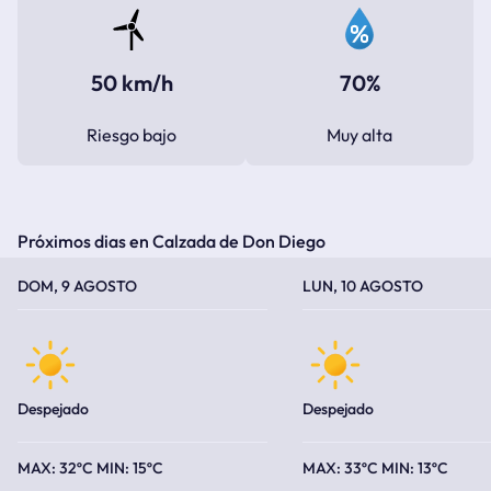
50 km/h
70%
Riesgo bajo
Muy alta
Próximos dias en Calzada de Don Diego
TEMPERATURA MÁXIMA
TEMPERATURA MÍNIMA
TEMPERATURA MÁXIMA
TEMPERATURA MÍNIMA
DOM, 9 AGOSTO
LUN, 10 AGOSTO
Despejado
Despejado
32ºC
15ºC
33ºC
13ºC