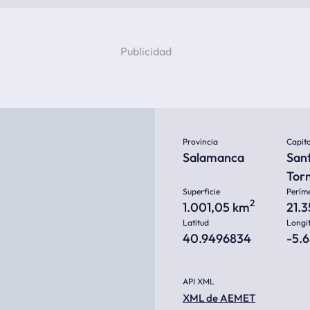
Provincia
Capita
Salamanca
San
Tor
Superficie
Perím
2
1.001,05 km
21.
Latitud
Longi
40.9496834
-5.
API XML
XML de AEMET