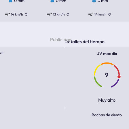
0 mm
0 mm
0 mm
14 km/h
O
13 km/h
O
14 km/h
O
Detalles del tiempo
VE
UV max día
9
Muy alto
Rachas de viento