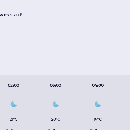
ice max. uv
9
02:00
03:00
04:00
21ºC
20ºC
19ºC