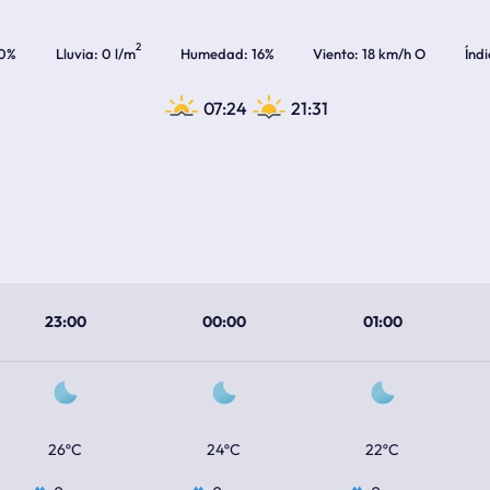
2
0%
Lluvia
0 l/m
Humedad
16%
Viento
18 km/h O
Índ
07:24
21:31
23:00
00:00
01:00
26ºC
24ºC
22ºC