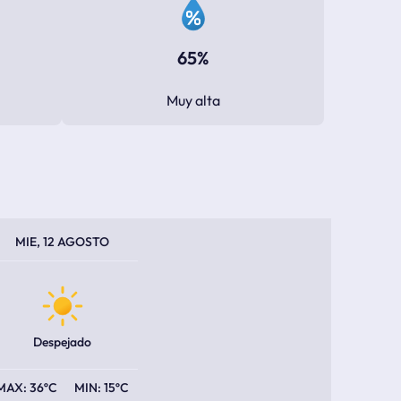
65%
Muy alta
PERATURA MÁXIMA
PERATURA MÍNIMA
MIE, 12 AGOSTO
Despejado
36ºC
15ºC