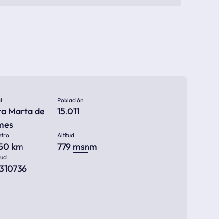
l
Población
ta Marta de
15.011
mes
etro
Altitud
350 km
779
msnm
tud
6310736