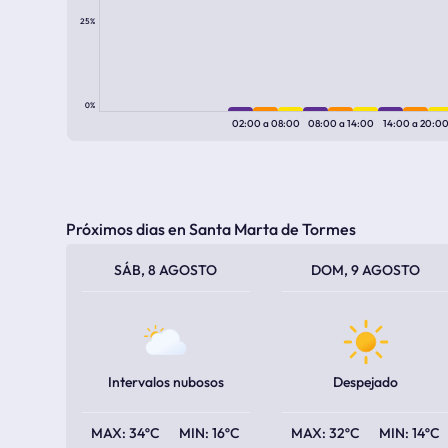
25%
0%
02:00
a
08:00
08:00
a
14:00
14:00
a
20:0
Próximos dias en Santa Marta de Tormes
TEMPERATURA MÁXIMA
TEMPERATURA MÍNIMA
TEMPERATURA MÁXIMA
TEMPERATURA MÍNIMA
SÁB, 8 AGOSTO
DOM, 9 AGOSTO
Intervalos nubosos
Despejado
34ºC
16ºC
32ºC
14ºC