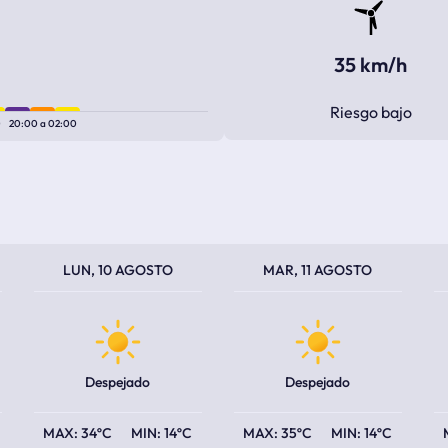
35 km/h
Riesgo bajo
0
20:00
a
02:00
TEMPERATURA MÁXIMA
TEMPERATURA MÍNIMA
TEMPERATURA MÁXIMA
TEMPERATURA MÍNIMA
TEM
TEM
LUN, 10 AGOSTO
MAR, 11 AGOSTO
Despejado
Despejado
34ºC
14ºC
35ºC
14ºC