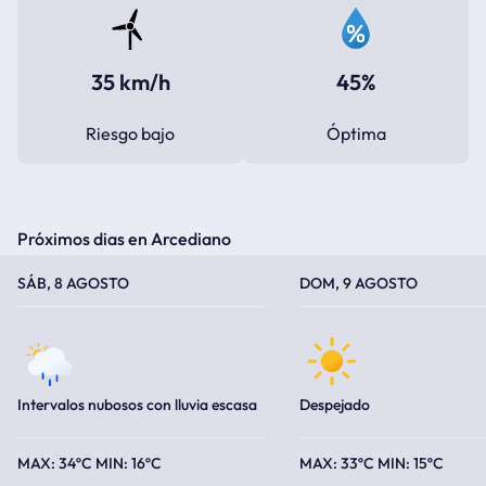
35 km/h
45%
Riesgo bajo
Óptima
Próximos dias en Arcediano
TEMPERATURA MÁXIMA
TEMPERATURA MÍNIMA
TEMPERATURA MÁXIMA
TEMPERATURA MÍNIMA
SÁB, 8 AGOSTO
DOM, 9 AGOSTO
Intervalos nubosos con lluvia escasa
Despejado
34ºC
16ºC
33ºC
15ºC