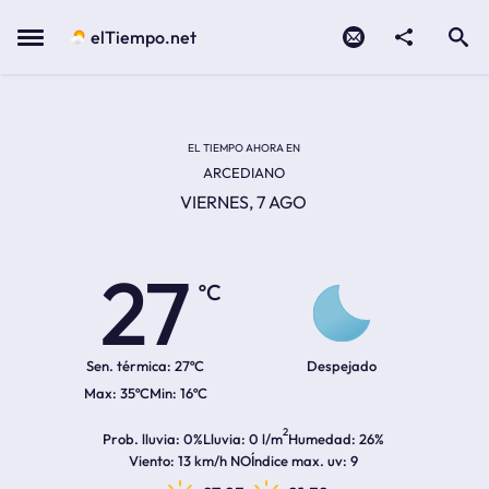
Contacto
compartir
Open search
Menu
elTiempo.net
Temperatura actual:
Temperatura máxima:
Temperatura mínima:
Hora de amanecer
Hora de anochecer
EL TIEMPO AHORA EN
ARCEDIANO
VIERNES, 7 AGO
27
ºC
Sen. térmica:
27ºC
Despejado
35ºC
16ºC
2
Prob. lluvia
0%
Lluvia
0 l/m
Humedad
26%
Viento
13 km/h NO
Índice max. uv
9