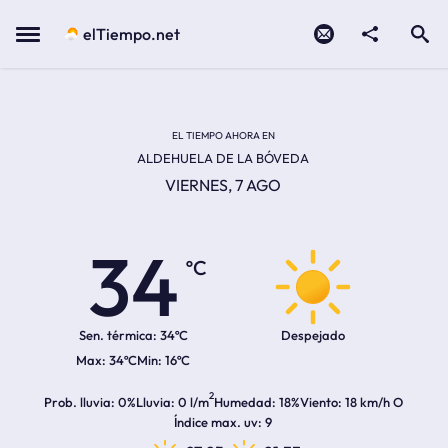
Contacto
compartir
Open search
Menu
elTiempo.net
Temperatura actual:
Temperatura máxima:
Temperatura mínima:
Hora de amanecer
Hora de anochecer
EL TIEMPO AHORA EN
ALDEHUELA DE LA BÓVEDA
VIERNES, 7 AGO
34
ºC
Sen. térmica:
34ºC
Despejado
34ºC
16ºC
2
Prob. lluvia
0%
Lluvia
0 l/m
Humedad
18%
Viento
18 km/h O
Índice max. uv
9