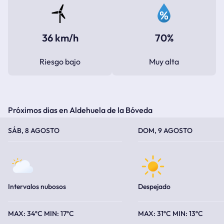
36 km/h
70%
Riesgo bajo
Muy alta
Próximos dias en Aldehuela de la Bóveda
TEMPERATURA MÁXIMA
TEMPERATURA MÍNIMA
TEMPERATURA MÁXIMA
TEMPERATURA MÍNIMA
SÁB, 8 AGOSTO
DOM, 9 AGOSTO
Intervalos nubosos
Despejado
34ºC
17ºC
31ºC
13ºC