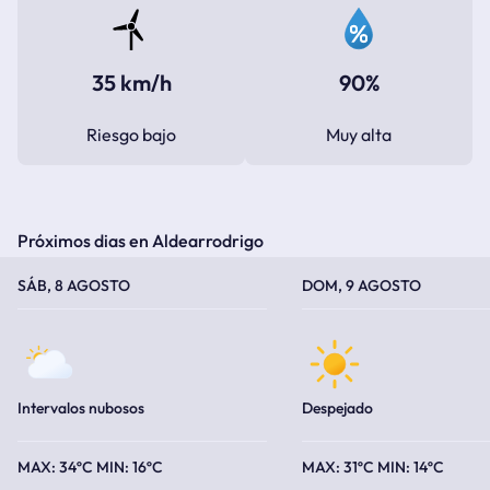
35 km/h
90%
Riesgo bajo
Muy alta
Próximos dias en Aldearrodrigo
TEMPERATURA MÁXIMA
TEMPERATURA MÍNIMA
TEMPERATURA MÁXIMA
TEMPERATURA MÍNIMA
SÁB, 8 AGOSTO
DOM, 9 AGOSTO
Intervalos nubosos
Despejado
34ºC
16ºC
31ºC
14ºC