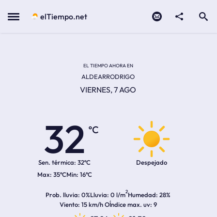
Contacto
compartir
Open search
Menu
elTiempo.net
Temperatura actual:
Temperatura máxima:
Temperatura mínima:
Hora de amanecer
Hora de anochecer
EL TIEMPO AHORA EN
ALDEARRODRIGO
VIERNES, 7 AGO
32
ºC
Sen. térmica:
32ºC
Despejado
35ºC
16ºC
2
Prob. lluvia
0%
Lluvia
0 l/m
Humedad
28%
Viento
15 km/h O
Índice max. uv
9