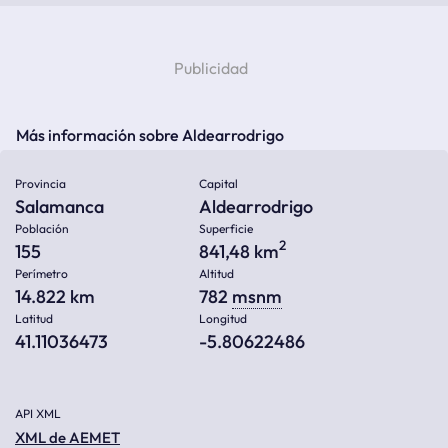
Más información sobre Aldearrodrigo
Provincia
Capital
Salamanca
Aldearrodrigo
Población
Superficie
2
155
841,48 km
Perímetro
Altitud
14.822 km
782
msnm
Latitud
Longitud
41.11036473
-5.80622486
API XML
XML de AEMET