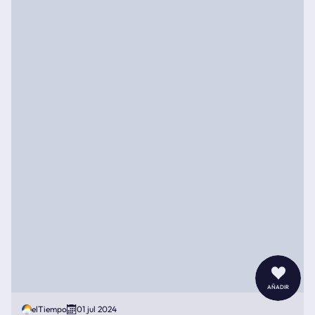
añadir
elTiempo
01 jul 2024