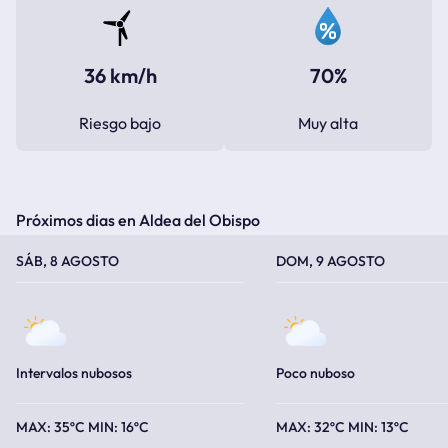
36 km/h
70%
Riesgo bajo
Muy alta
Próximos dias en Aldea del Obispo
TEMPERATURA MÁXIMA
TEMPERATURA MÍNIMA
TEMPERATURA MÁXIMA
TEMPERATURA MÍNIMA
SÁB, 8 AGOSTO
DOM, 9 AGOSTO
Intervalos nubosos
Poco nuboso
35ºC
16ºC
32ºC
13ºC