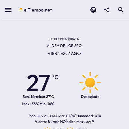
Contacto
compartir
Open search
Menu
elTiempo.net
Temperatura actual:
Temperatura máxima:
Temperatura mínima:
Hora de amanecer
Hora de anochecer
EL TIEMPO AHORA EN
ALDEA DEL OBISPO
VIERNES, 7 AGO
27
ºC
Sen. térmica:
27ºC
Despejado
35ºC
16ºC
2
Prob. lluvia
0%
Lluvia
0 l/m
Humedad
41%
Viento
8 km/h NO
Índice max. uv
9