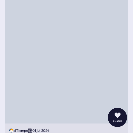
añadir
elTiempo
01 jul 2024