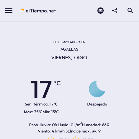
Contacto
compartir
Open search
Menu
elTiempo.net
Temperatura actual:
Temperatura máxima:
Temperatura mínima:
Hora de amanecer
Hora de anochecer
EL TIEMPO AHORA EN
AGALLAS
VIERNES, 7 AGO
17
ºC
Sen. térmica:
17ºC
Despejado
35ºC
15ºC
2
Prob. lluvia
0%
Lluvia
0 l/m
Humedad
66%
Viento
4 km/h SE
Índice max. uv
9