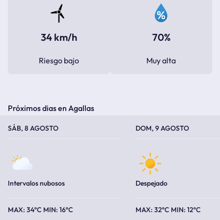
34 km/h
70%
Riesgo bajo
Muy alta
Próximos dias en Agallas
TEMPERATURA MÁXIMA
TEMPERATURA MÍNIMA
TEMPERATURA MÁXIMA
TEMPERATURA MÍNIMA
SÁB, 8 AGOSTO
DOM, 9 AGOSTO
Intervalos nubosos
Despejado
34ºC
16ºC
32ºC
12ºC