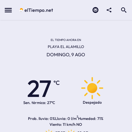
Contacto
compartir
Open search
Menu
elTiempo.net
EL TIEMPO EN LA
Temperatura actual:
Hora de amanecer
Hora de anochecer
EL TIEMPO AHORA EN
PLAYA EL ALAMILLO
DOMINGO, 9 AGO
27
ºC
Despejado
Sen. térmica:
27ºC
2
Prob. lluvia
0%
Lluvia
0 l/m
Humedad
71%
Viento
11 km/h NO