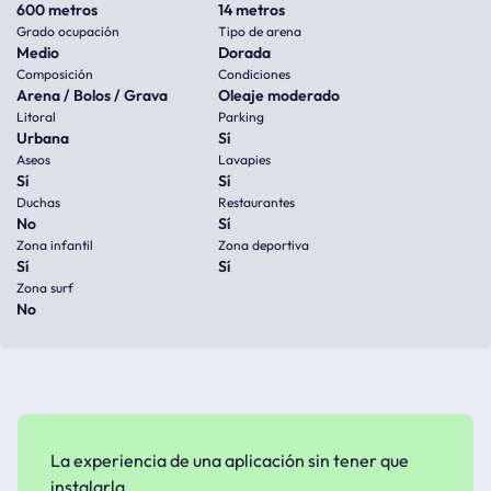
600 metros
14 metros
Grado ocupación
Tipo de arena
Medio
Dorada
Composición
Condiciones
Arena / Bolos / Grava
Oleaje moderado
Litoral
Parking
Urbana
Sí
Aseos
Lavapies
Sí
Sí
Duchas
Restaurantes
No
Sí
Zona infantil
Zona deportiva
Sí
Sí
Zona surf
No
La experiencia de una aplicación sin tener que
instalarla.