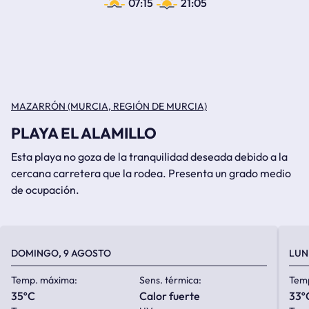
07:15
21:05
MAZARRÓN (MURCIA, REGIÓN DE MURCIA)
PLAYA EL ALAMILLO
Esta playa no goza de la tranquilidad deseada debido a la
cercana carretera que la rodea. Presenta un grado medio
de ocupación.
DOMINGO, 9 AGOSTO
LUN
Temp. máxima:
Sens. térmica:
Tem
35ºC
calor fuerte
33º