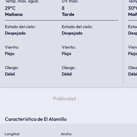
Temp. max. agua:
UV max:
Temp
29ºC
8
30º
Mañana
Tarde
Ma
Estado del cielo:
Estado del cielo:
Esta
despejado
despejado
de
Viento:
Viento:
Vien
flojo
flojo
floj
Oleaje:
Oleaje:
Olea
débil
débil
débi
Característica de El Alamillo
Longitud
Ancho