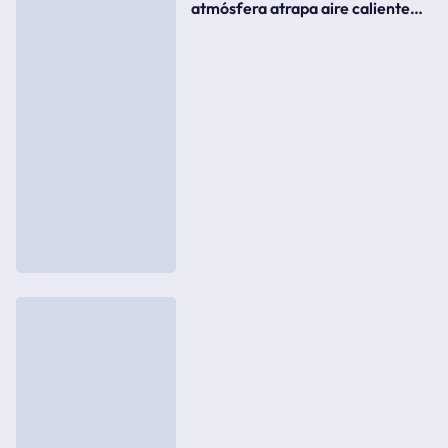
atmósfera atrapa aire caliente
como si fuera una tapa