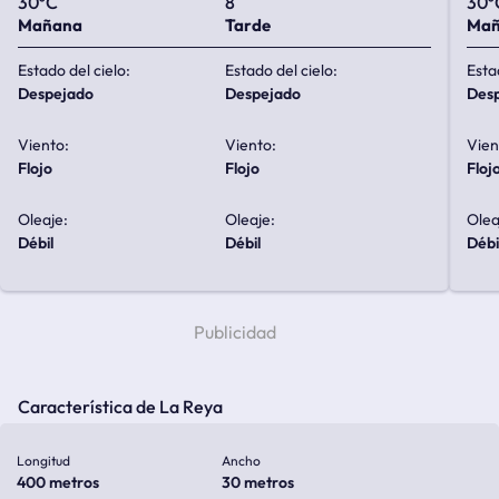
30ºC
8
30º
Mañana
Tarde
Ma
Estado del cielo:
Estado del cielo:
Esta
despejado
despejado
de
Viento:
Viento:
Vien
flojo
flojo
floj
Oleaje:
Oleaje:
Olea
débil
débil
débi
Característica de La Reya
Longitud
Ancho
400 metros
30 metros