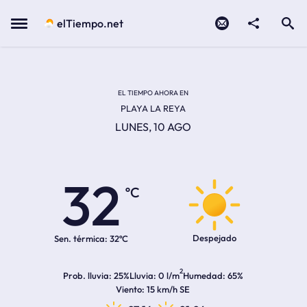
Contacto
compartir
Open search
Menu
elTiempo.net
EL TIEMPO EN LA
Temperatura actual:
Hora de amanecer
Hora de anochecer
EL TIEMPO AHORA EN
PLAYA LA REYA
LUNES, 10 AGO
32
ºC
Despejado
Sen. térmica:
32ºC
2
Prob. lluvia
25%
Lluvia
0 l/m
Humedad
65%
Viento
15 km/h SE