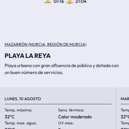
07:16
21:04
MAZARRÓN (MURCIA, REGIÓN DE MURCIA)
PLAYA LA REYA
Playa urbana con gran afluencia de público y dotada con
un buen número de servicios.
LUNES, 10 AGOSTO
MAR
Temp. máxima:
Sens. térmica:
Tem
32ºC
calor moderado
32º
Temp. max. agua:
UV max:
Temp