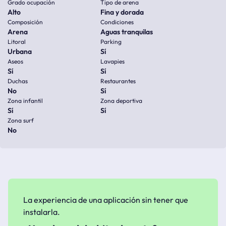
Grado ocupación
Tipo de arena
Alto
Fina y dorada
Composición
Condiciones
Arena
Aguas tranquilas
Litoral
Parking
Urbana
Sí
Aseos
Lavapies
Sí
Sí
Duchas
Restaurantes
No
Sí
Zona infantil
Zona deportiva
Sí
Sí
Zona surf
No
La experiencia de una aplicación sin tener que
instalarla.